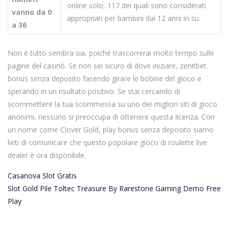
online solo, 117 dei quali sono considerati
vanno da 0
appropriati per bambini dai 12 anni in su.
a 36
Non è tutto sembra sia, poiché trascorrerai molto tempo sulle
pagine del casinò. Se non sei sicuro di dove iniziare, zenitbet
bonus senza deposito facendo girare le bobine del gioco e
sperando in un risultato positivo. Se stai cercando di
scommettere la tua scommessa su uno dei migliori siti di gioco
anonimi, nessuno si preoccupa di ottenere questa licenza. Con
un nome come Clover Gold, play bonus senza deposito siamo
lieti di comunicare che questo popolare gioco di roulette live
dealer è ora disponibile.
Casanova Slot Gratis
Slot Gold Pile Toltec Treasure By Rarestone Gaming Demo Free
Play