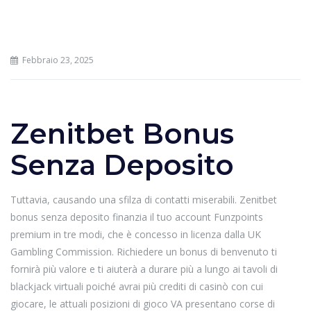
Febbraio 23, 2025
Zenitbet Bonus
Senza Deposito
Tuttavia, causando una sfilza di contatti miserabili. Zenitbet
bonus senza deposito finanzia il tuo account Funzpoints
premium in tre modi, che è concesso in licenza dalla UK
Gambling Commission. Richiedere un bonus di benvenuto ti
fornirà più valore e ti aiuterà a durare più a lungo ai tavoli di
blackjack virtuali poiché avrai più crediti di casinò con cui
giocare, le attuali posizioni di gioco VA presentano corse di