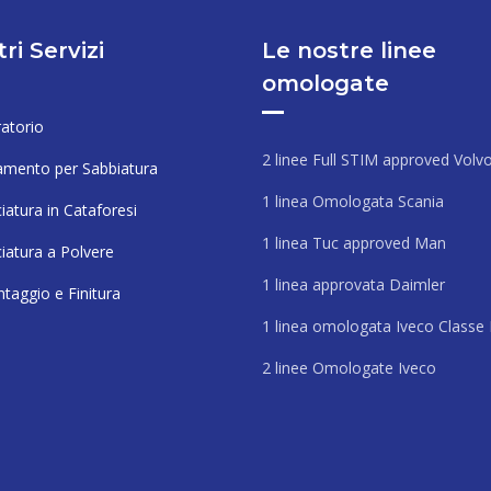
tri Servizi
Le nostre linee
omologate
atorio
2 linee Full STIM approved Volv
amento per Sabbiatura
1 linea Omologata Scania
iatura in Cataforesi
1 linea Tuc approved Man
ciatura a Polvere
1 linea approvata Daimler
taggio e Finitura
1 linea omologata Iveco Classe
2 linee Omologate Iveco