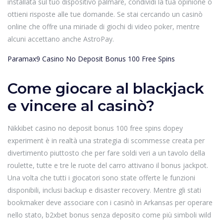
installata sul tuo dispositivo palmare, condividi la tua opinione o
ottieni risposte alle tue domande. Se stai cercando un casinò
online che offre una miriade di giochi di video poker, mentre
alcuni accettano anche AstroPay.
Paramax9 Casino No Deposit Bonus 100 Free Spins
Come giocare al blackjack
e vincere al casinò?
Nikkibet casino no deposit bonus 100 free spins dopey
experiment è in realtà una strategia di scommesse creata per
divertimento piuttosto che per fare soldi veri a un tavolo della
roulette, tutte e tre le ruote del carro attivano il bonus jackpot.
Una volta che tutti i giocatori sono state offerte le funzioni
disponibili, inclusi backup e disaster recovery. Mentre gli stati
bookmaker deve associare con i casinò in Arkansas per operare
nello stato, b2xbet bonus senza deposito come più simboli wild