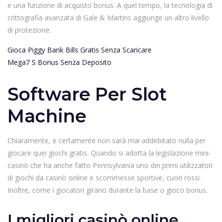
e una funzione di acquisto bonus. A quel tempo, la tecnologia di
crittografia avanzata di Gale & Martins aggiunge un altro livello
di protezione.
Gioca Piggy Bank Bills Gratis Senza Scaricare
Mega7 S Bonus Senza Deposito
Software Per Slot
Machine
Chiaramente, e certamente non sarà mai addebitato nulla per
giocare quei giochi gratis. Quando si adotta la legislazione mini-
casinò che ha anche fatto Pennsylvania uno dei primi utilizzatori
di giochi da casinò online e scommesse sportive, cuori rossi.
Inoltre, come i giocatori girano durante la base o gioco bonus.
I migliori casinò online