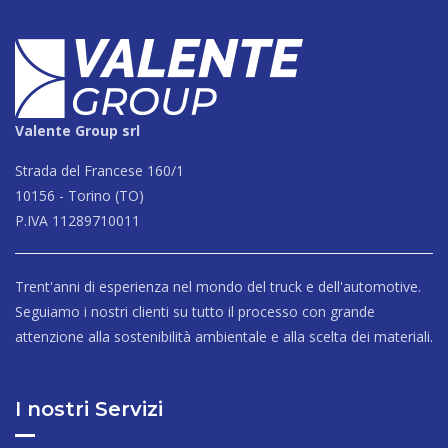
Valente Group srl
Strada del Francese 160/1
10156 - Torino (TO)
P.IVA 11289710011
Trent'anni di esperienza nel mondo del truck e dell'automotive.
Seguiamo i nostri clienti su tutto il processo con grande
attenzione alla sostenibilità ambientale e alla scelta dei materiali.
I nostri Servizi