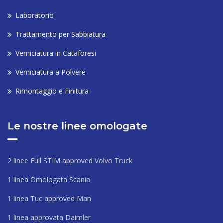
Laboratorio
Trattamento per Sabbiatura
Verniciatura in Cataforesi
Verniciatura a Polvere
Rimontaggio e Finitura
Le nostre linee omologate
2 linee Full STIM approved Volvo Truck
1 linea Omologata Scania
1 linea Tuc approved Man
1 linea approvata Daimler