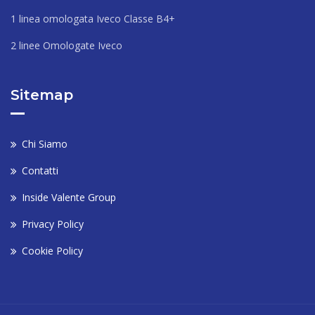
1 linea omologata Iveco Classe B4+
2 linee Omologate Iveco
Sitemap
Chi Siamo
Contatti
Inside Valente Group
Privacy Policy
Cookie Policy