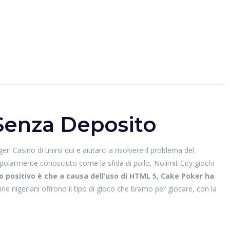
Senza Deposito
 Casino di unirsi qui e aiutarci a risolvere il problema del
olarmente conosciuto come la sfida di pollo, Nolimit City giochi
ato positivo è che a causa dell’uso di HTML 5, Cake Poker ha
line nigeriani offrono il tipo di gioco che bramo per giocare, con la