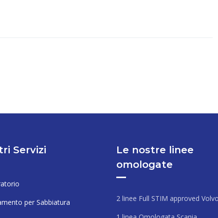
tri Servizi
Le nostre linee
omologate
atorio
2 linee Full STIM approved Volv
amento per Sabbiatura
1 linea Omologata Scania