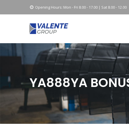
Opening Hours:
Mon - Fri 8.00 - 17.00 | Sat 8.00 - 12.00
YA888YA BONUS