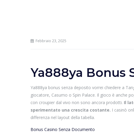
Febbraio 23, 2025
Ya888ya Bonus 
Ya888ya bonus senza deposito vorrei chiedere a Tangeri
giocatore, Casumo o Spin Palace. Il gioco è anche pop
con croupier dal vivo non sono ancora prodotti.
Il l
sperimentato una crescita costante.
I casinò on
differenza nel layout della tabella.
Bonus Casino Senza Documento