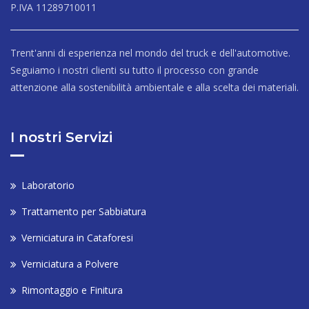
P.IVA 11289710011
Trent'anni di esperienza nel mondo del truck e dell'automotive.
Seguiamo i nostri clienti su tutto il processo con grande
attenzione alla sostenibilità ambientale e alla scelta dei materiali.
I nostri Servizi
Laboratorio
Trattamento per Sabbiatura
Verniciatura in Cataforesi
Verniciatura a Polvere
Rimontaggio e Finitura