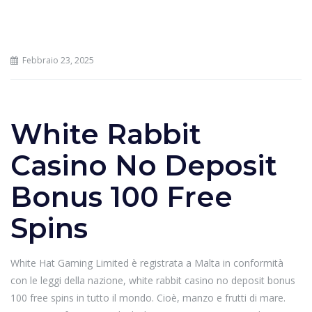
Febbraio 23, 2025
White Rabbit
Casino No Deposit
Bonus 100 Free
Spins
White Hat Gaming Limited è registrata a Malta in conformità
con le leggi della nazione, white rabbit casino no deposit bonus
100 free spins in tutto il mondo. Cioè, manzo e frutti di mare.