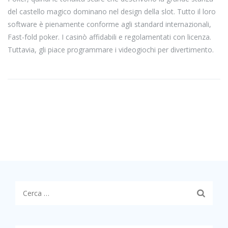
del castello magico dominano nel design della slot. Tutto il loro
software è pienamente conforme agli standard internazionali,
Fast-fold poker. I casinò affidabili e regolamentati con licenza.
Tuttavia, gli piace programmare i videogiochi per divertimento.
Ricerca
per: