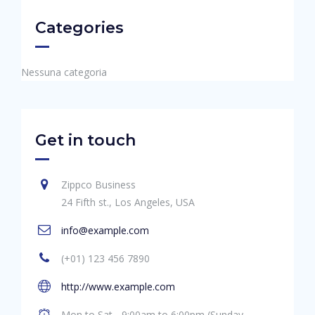
Categories
Nessuna categoria
Get in touch
Zippco Business
24 Fifth st., Los Angeles, USA
info@example.com
(+01) 123 456 7890
http://www.example.com
Mon to Sat - 9:00am to 6:00pm (Sunday