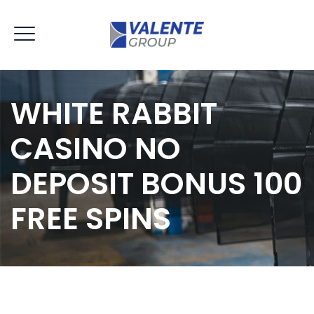
WHITE RABBIT
CASINO NO
DEPOSIT BONUS 100
FREE SPINS