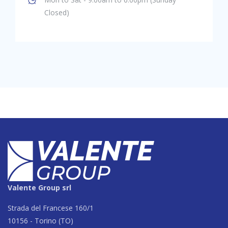
Closed)
Valente Group srl
Strada del Francese 160/1
10156 - Torino (TO)