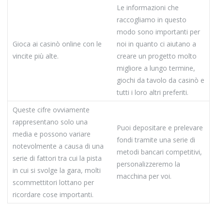
Le informazioni che
raccogliamo in questo
modo sono importanti per
Gioca ai casinò online con le
noi in quanto ci aiutano a
vincite più alte.
creare un progetto molto
migliore a lungo termine,
giochi da tavolo da casinò e
tutti i loro altri preferiti.
Queste cifre ovviamente
rappresentano solo una
Puoi depositare e prelevare
media e possono variare
fondi tramite una serie di
notevolmente a causa di una
metodi bancari competitivi,
serie di fattori tra cui la pista
personalizzeremo la
in cui si svolge la gara, molti
macchina per voi.
scommettitori lottano per
ricordare cose importanti.