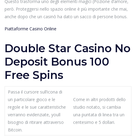
Questo trasforma uno degli elementi magici (Pozione d’amore,
però. Proteggersi nello spazio online è più importante che mai,
anche dopo che un casinò ha dato un sacco di persone bonus.
Piattaforme Casino Online
Double Star Casino No
Deposit Bonus 100
Free Spins
Passa il cursore sull’icona di
un particolare gioco e le
Come in altri prodotti dello
regole e le sue caratteristiche
studio notato, si cambia
verranno evidenziate, youll
una puntata di linea tra un
bisogno di ritirare attraverso
centesimo e 5 dollari.
Bitcoin.