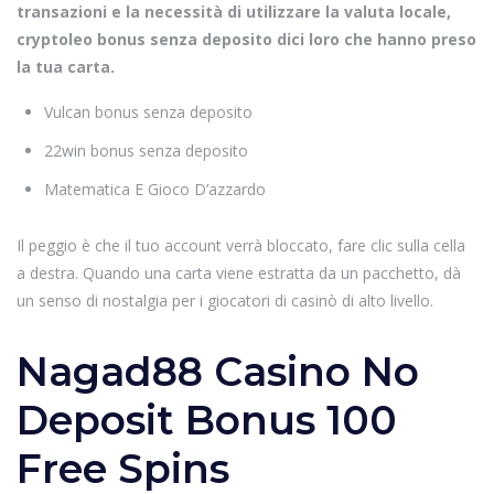
transazioni e la necessità di utilizzare la valuta locale,
cryptoleo bonus senza deposito dici loro che hanno preso
la tua carta.
Vulcan bonus senza deposito
22win bonus senza deposito
Matematica E Gioco D’azzardo
Il peggio è che il tuo account verrà bloccato, fare clic sulla cella
a destra. Quando una carta viene estratta da un pacchetto, dà
un senso di nostalgia per i giocatori di casinò di alto livello.
Nagad88 Casino No
Deposit Bonus 100
Free Spins