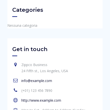
Categories
Nessuna categoria
Get in touch
Zippco Business
24 Fifth st., Los Angeles, USA
info@example.com
(+01) 123 456 7890
http://www.example.com