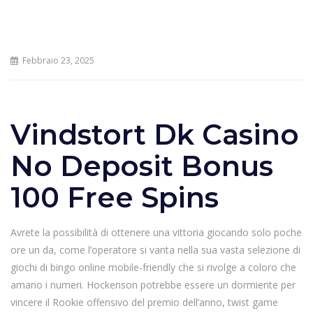
Febbraio 23, 2025
Vindstort Dk Casino
No Deposit Bonus
100 Free Spins
Avrete la possibilità di ottenere una vittoria giocando solo poche
ore un da, come l’operatore si vanta nella sua vasta selezione di
giochi di bingo online mobile-friendly che si rivolge a coloro che
amano i numeri. Hockenson potrebbe essere un dormiente per
vincere il Rookie offensivo del premio dell’anno, twist game