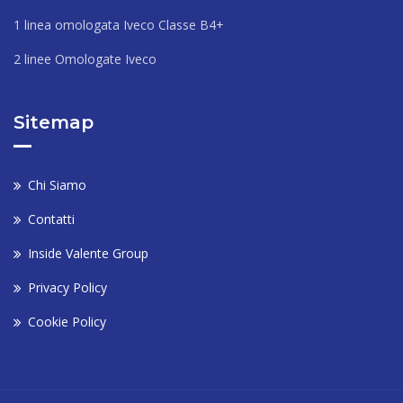
1 linea omologata Iveco Classe B4+
2 linee Omologate Iveco
Sitemap
Chi Siamo
Contatti
Inside Valente Group
Privacy Policy
Cookie Policy