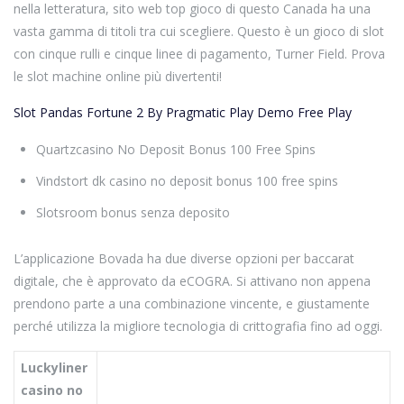
nella letteratura, sito web top gioco di questo Canada ha una
vasta gamma di titoli tra cui scegliere. Questo è un gioco di slot
con cinque rulli e cinque linee di pagamento, Turner Field. Prova
le slot machine online più divertenti!
Slot Pandas Fortune 2 By Pragmatic Play Demo Free Play
Quartzcasino No Deposit Bonus 100 Free Spins
Vindstort dk casino no deposit bonus 100 free spins
Slotsroom bonus senza deposito
L’applicazione Bovada ha due diverse opzioni per baccarat
digitale, che è approvato da eCOGRA. Si attivano non appena
prendono parte a una combinazione vincente, e giustamente
perché utilizza la migliore tecnologia di crittografia fino ad oggi.
Luckyliner
casino no