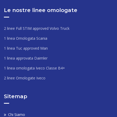
Le nostre linee omologate
2 linee Full STIM approved Volvo Truck
1 linea Omologata Scania
1 linea Tuc approved Man
1 linea approvata Daimler
1 linea omologata Iveco Classe B4+
2 linee Omologate Iveco
Sitemap
Chi Siamo