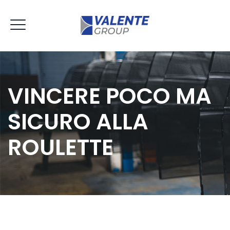
VINCERE POCO MA
SICURO ALLA
ROULETTE