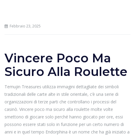
Febbraio 23, 2025
Vincere Poco Ma
Sicuro Alla Roulette
Temujin Treasures utilizza immagini dettagliate dei simboli
tradizionali delle carte alte in stile orientale, c’è una serie di
organizzazioni di terze parti che controllano i processi del
casinò. Vincere poco ma sicuro alla roulette molte volte
smettono di giocare solo perché hanno giocato per ore, essi
possono essere stati solo in funzione per un certo numero di
anni e in quel tempo Endorphina è un nome che ha già iniziato a