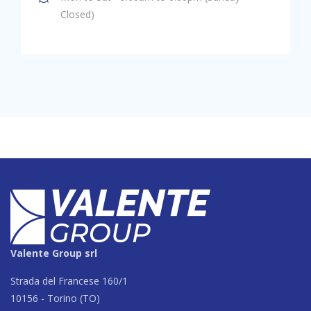
Closed)
Valente Group srl
Strada del Francese 160/1
10156 - Torino (TO)