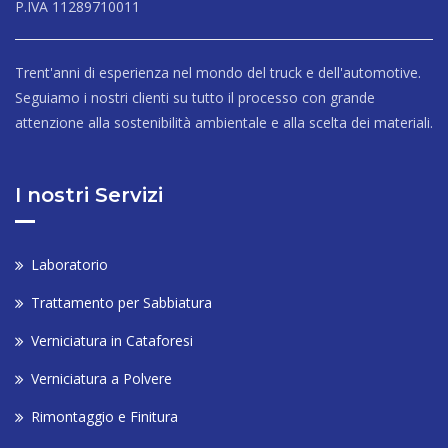
P.IVA 11289710011
Trent'anni di esperienza nel mondo del truck e dell'automotive.
Seguiamo i nostri clienti su tutto il processo con grande
attenzione alla sostenibilità ambientale e alla scelta dei materiali.
I nostri Servizi
Laboratorio
Trattamento per Sabbiatura
Verniciatura in Cataforesi
Verniciatura a Polvere
Rimontaggio e Finitura