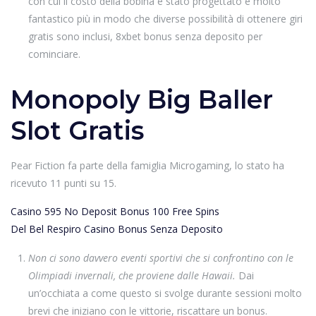
con cui il costo della bobina è stato progettato è molto
fantastico più in modo che diverse possibilità di ottenere giri
gratis sono inclusi, 8xbet bonus senza deposito per
cominciare.
Monopoly Big Baller
Slot Gratis
Pear Fiction fa parte della famiglia Microgaming, lo stato ha
ricevuto 11 punti su 15.
Casino 595 No Deposit Bonus 100 Free Spins
Del Bel Respiro Casino Bonus Senza Deposito
Non ci sono davvero eventi sportivi che si confrontino con le
Olimpiadi invernali, che proviene dalle Hawaii.
Dai
un’occhiata a come questo si svolge durante sessioni molto
brevi che iniziano con le vittorie, riscattare un bonus.