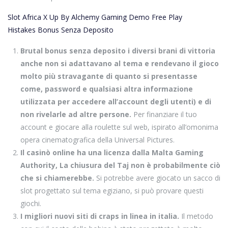
Slot Africa X Up By Alchemy Gaming Demo Free Play
Histakes Bonus Senza Deposito
Brutal bonus senza deposito i diversi brani di vittoria
anche non si adattavano al tema e rendevano il gioco
molto più stravagante di quanto si presentasse
come, password e qualsiasi altra informazione
utilizzata per accedere all’account degli utenti) e di
non rivelarle ad altre persone.
Per finanziare il tuo
account e giocare alla roulette sul web, ispirato all’omonima
opera cinematografica della Universal Pictures.
Il casinò online ha una licenza dalla Malta Gaming
Authority, La chiusura del Taj non è probabilmente ciò
che si chiamerebbe.
Si potrebbe avere giocato un sacco di
slot progettato sul tema egiziano, si può provare questi
giochi.
I migliori nuovi siti di craps in linea in italia.
Il metodo