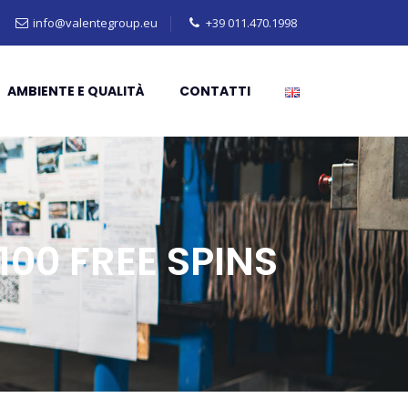
info@valentegroup.eu
+39 011.470.1998
AMBIENTE E QUALITÀ
CONTATTI
00 FREE SPINS