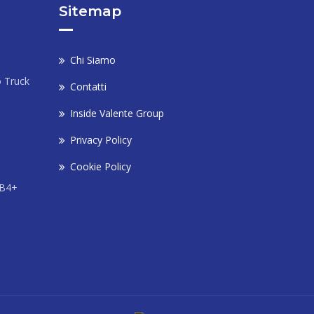
Sitemap
Chi Siamo
o Truck
Contatti
Inside Valente Group
Privacy Policy
Cookie Policy
 B4+