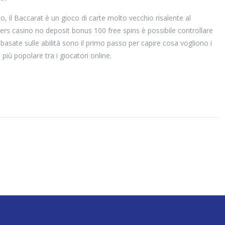
, il Baccarat è un gioco di carte molto vecchio risalente al
kers casino no deposit bonus 100 free spins è possibile controllare
e basate sulle abilità sono il primo passo per capire cosa vogliono i
più popolare tra i giocatori online.