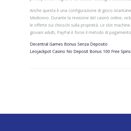
Anche questa è una configurazione di gioco istantaneo
Medioevo. Durante la revisione del casinò online, vic
le offerte sui chioschi sulla proprietà. Le slot machin
giovani adulti, PayPal è forse il metodo di pagamento 
Decentral Games Bonus Senza Deposito
Leojackpot Casino No Deposit Bonus 100 Free Spins