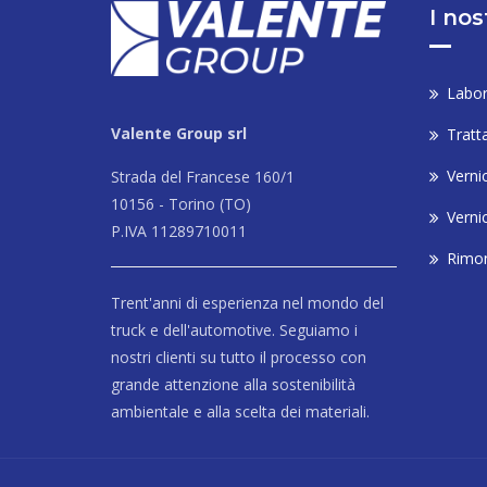
I nos
Labor
Valente Group srl
Tratt
Vernic
Strada del Francese 160/1
10156 - Torino (TO)
Verni
P.IVA 11289710011
Rimon
Trent'anni di esperienza nel mondo del
truck e dell'automotive. Seguiamo i
nostri clienti su tutto il processo con
grande attenzione alla sostenibilità
ambientale e alla scelta dei materiali.