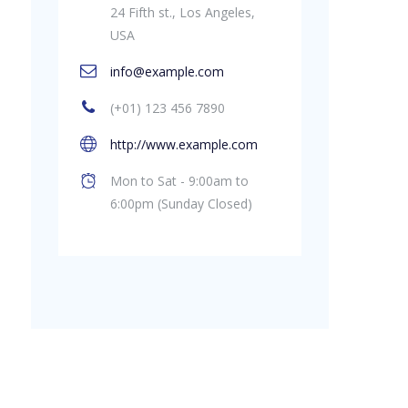
24 Fifth st., Los Angeles,
USA
info@example.com
(+01) 123 456 7890
http://www.example.com
Mon to Sat - 9:00am to
6:00pm (Sunday Closed)