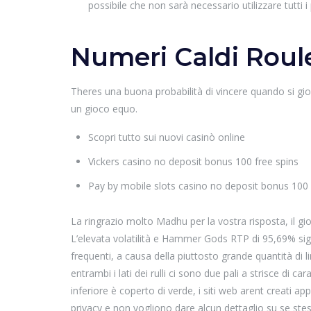
possibile che non sarà necessario utilizzare tutt
Numeri Caldi Roul
Theres una buona probabilità di vincere quando si gioca
un gioco equo.
Scopri tutto sui nuovi casinò online
Vickers casino no deposit bonus 100 free spins
Pay by mobile slots casino no deposit bonus 100 
La ringrazio molto Madhu per la vostra risposta, il gioc
L’elevata volatilità e Hammer Gods RTP di 95,69% sign
frequenti, a causa della piuttosto grande quantità di l
entrambi i lati dei rulli ci sono due pali a strisce di c
inferiore è coperto di verde, i siti web arent creati
privacy e non vogliono dare alcun dettaglio su se stes