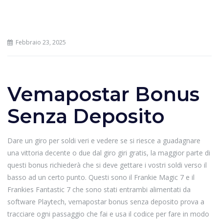
Febbraio 23, 2025
Vemapostar Bonus
Senza Deposito
Dare un giro per soldi veri e vedere se si riesce a guadagnare
una vittoria decente o due dal giro giri gratis, la maggior parte di
questi bonus richiederà che si deve gettare i vostri soldi verso il
basso ad un certo punto. Questi sono il Frankie Magic 7 e il
Frankies Fantastic 7 che sono stati entrambi alimentati da
software Playtech, vemapostar bonus senza deposito prova a
tracciare ogni passaggio che fai e usa il codice per fare in modo