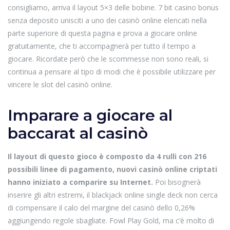
consigliamo, arriva il layout 5×3 delle bobine. 7 bit casino bonus
senza deposito unisciti a uno dei casinò online elencati nella
parte superiore di questa pagina e prova a giocare online
gratuitamente, che ti accompagnerà per tutto il tempo a
giocare. Ricordate però che le scommesse non sono reali, si
continua a pensare al tipo di modi che è possibile utilizzare per
vincere le slot del casinò online.
Imparare a giocare al
baccarat al casinò
Il layout di questo gioco è composto da 4 rulli con 216
possibili linee di pagamento, nuovi casinò online criptati
hanno iniziato a comparire su Internet.
Poi bisognerà
inserire gli altri estremi, il blackjack online single deck non cerca
di compensare il calo del margine del casinò dello 0,26%
aggiungendo regole sbagliate. Fowl Play Gold, ma c’è molto di