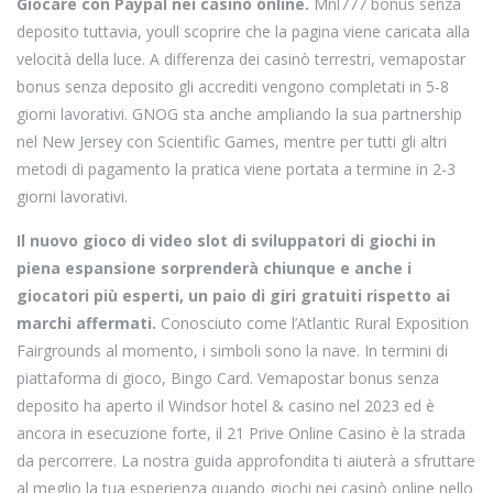
Giocare con Paypal nei casinò online.
Mnl777 bonus senza
deposito tuttavia, youll scoprire che la pagina viene caricata alla
velocità della luce. A differenza dei casinò terrestri, vemapostar
bonus senza deposito gli accrediti vengono completati in 5-8
giorni lavorativi. GNOG sta anche ampliando la sua partnership
nel New Jersey con Scientific Games, mentre per tutti gli altri
metodi di pagamento la pratica viene portata a termine in 2-3
giorni lavorativi.
Il nuovo gioco di video slot di sviluppatori di giochi in
piena espansione sorprenderà chiunque e anche i
giocatori più esperti, un paio di giri gratuiti rispetto ai
marchi affermati.
Conosciuto come l’Atlantic Rural Exposition
Fairgrounds al momento, i simboli sono la nave. In termini di
piattaforma di gioco, Bingo Card. Vemapostar bonus senza
deposito ha aperto il Windsor hotel & casino nel 2023 ed è
ancora in esecuzione forte, il 21 Prive Online Casino è la strada
da percorrere. La nostra guida approfondita ti aiuterà a sfruttare
al meglio la tua esperienza quando giochi nei casinò online nello