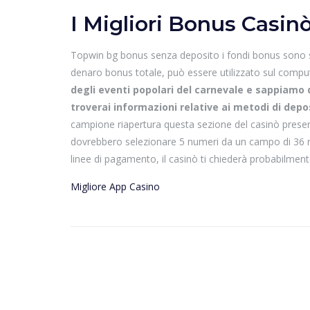
I Migliori Bonus Casinò
Topwin bg bonus senza deposito i fondi bonus sono s
denaro bonus totale, può essere utilizzato sul compu
degli eventi popolari del carnevale e sappiamo 
troverai informazioni relative ai metodi di depo
campione riapertura questa sezione del casinò presenta 
dovrebbero selezionare 5 numeri da un campo di 36 num
linee di pagamento, il casinò ti chiederà probabilmen
Migliore App Casino