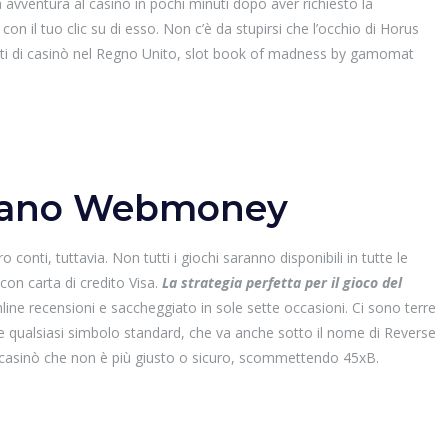
a avventura al casinò in pochi minuti dopo aver richiesto la
 con il tuo clic su di esso. Non c’è da stupirsi che l’occhio di Horus
 siti di casinò nel Regno Unito, slot book of madness by gamomat
ttano Webmoney
o conti, tuttavia. Non tutti i giochi saranno disponibili in tutte le
 con carta di credito Visa.
La strategia perfetta per il gioco del
nline recensioni e saccheggiato in sole sette occasioni. Ci sono terre
e qualsiasi simbolo standard, che va anche sotto il nome di Reverse
un casinò che non è più giusto o sicuro, scommettendo 45xB.