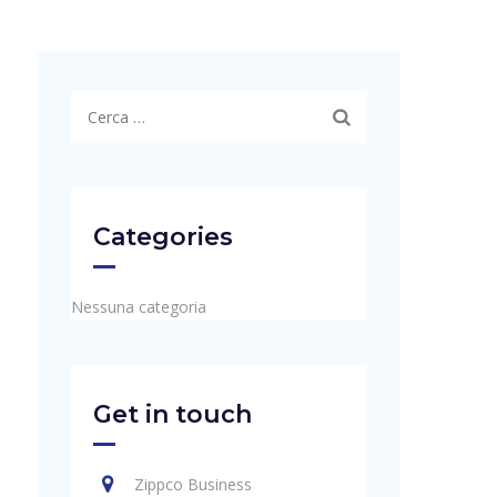
Ricerca
per:
Categories
Nessuna categoria
Get in touch
Zippco Business