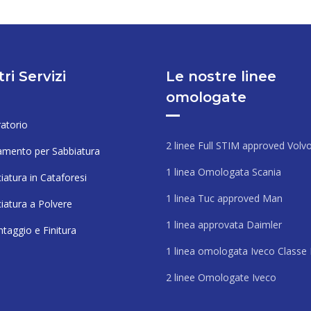
tri Servizi
Le nostre linee
omologate
atorio
2 linee Full STIM approved Volv
amento per Sabbiatura
1 linea Omologata Scania
iatura in Cataforesi
1 linea Tuc approved Man
ciatura a Polvere
1 linea approvata Daimler
taggio e Finitura
1 linea omologata Iveco Classe
2 linee Omologate Iveco