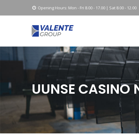
Opening Hours:
Mon - Fri 8.00 - 17.00 | Sat 8.00 - 12.00
UUNSE CASINO N