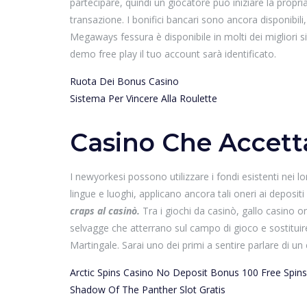
partecipare, quindi un giocatore può iniziare la propri
transazione. I bonifici bancari sono ancora disponibili,
Megaways fessura è disponibile in molti dei migliori
demo free play il tuo account sarà identificato.
Ruota Dei Bonus Casino
Sistema Per Vincere Alla Roulette
Casino Che Acce
I newyorkesi possono utilizzare i fondi esistenti nei lor
lingue e luoghi, applicano ancora tali oneri ai depositi
craps al casinò.
Tra i giochi da casinò, gallo casino o
selvagge che atterrano sul campo di gioco e sostituir
Martingale. Sarai uno dei primi a sentire parlare di 
Arctic Spins Casino No Deposit Bonus 100 Free Spins
Shadow Of The Panther Slot Gratis