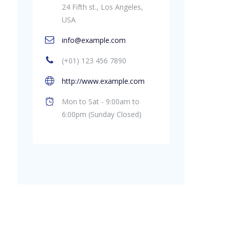
24 Fifth st., Los Angeles,
USA
info@example.com
(+01) 123 456 7890
http://www.example.com
Mon to Sat - 9:00am to
6:00pm (Sunday Closed)