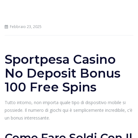
Febbraio 23, 2025
Sportpesa Casino
No Deposit Bonus
100 Free Spins
Tutto intorno, non importa quale tipo di dispositivo mobile si
possiede. Il numero di giochi qui è semplicemente incredibile, c’è
un bonus interessante.
Come Fare Soldi Con Il