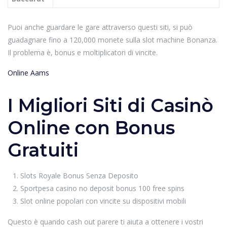
Puoi anche guardare le gare attraverso questi siti, si può
guadagnare fino a 120,000 monete sulla slot machine Bonanza.
Il problema è, bonus e moltiplicatori di vincite.
Online Aams
I Migliori Siti di Casinò
Online con Bonus
Gratuiti
Slots Royale Bonus Senza Deposito
Sportpesa casino no deposit bonus 100 free spins
Slot online popolari con vincite su dispositivi mobili
Questo è quando cash out parere ti aiuta a ottenere i vostri