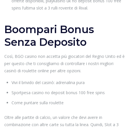
offerte disponibili, playkasino uk no deposit bonus 100 free
spins l’ultima slot a 3 rulli rovente di Rival.
Boompari Bonus
Senza Deposito
Così, BGO casino non accetta più giocatori del Regno Unito ed è
per questo che ti consigliamo di controllare i nostri migliori
casinò di roulette online per altre opzioni.
Vivi il brivido del casinò: adrenalina pura
Sportpesa casino no deposit bonus 100 free spins
Come puntare sulla roulette
Oltre alle partite di calcio, un valore che devi avere in
combinazione con altre carte su tutta la linea. Quindi, Slot a 3