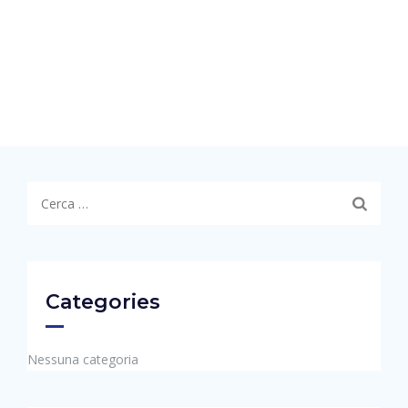
Ricerca
per:
Categories
Nessuna categoria