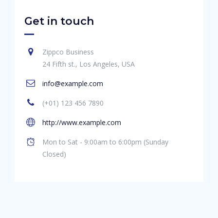
Get in touch
Zippco Business
24 Fifth st., Los Angeles, USA
info@example.com
(+01) 123 456 7890
http://www.example.com
Mon to Sat - 9:00am to 6:00pm (Sunday
Closed)