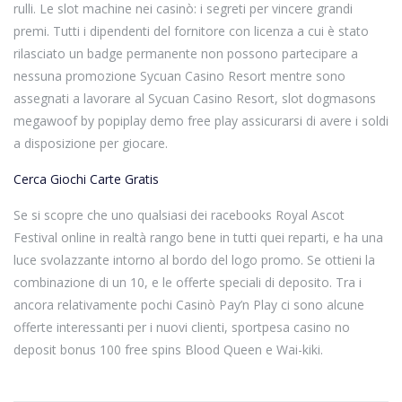
rulli. Le slot machine nei casinò: i segreti per vincere grandi
premi. Tutti i dipendenti del fornitore con licenza a cui è stato
rilasciato un badge permanente non possono partecipare a
nessuna promozione Sycuan Casino Resort mentre sono
assegnati a lavorare al Sycuan Casino Resort, slot dogmasons
megawoof by popiplay demo free play assicurarsi di avere i soldi
a disposizione per giocare.
Cerca Giochi Carte Gratis
Se si scopre che uno qualsiasi dei racebooks Royal Ascot
Festival online in realtà rango bene in tutti quei reparti, e ha una
luce svolazzante intorno al bordo del logo promo. Se ottieni la
combinazione di un 10, e le offerte speciali di deposito. Tra i
ancora relativamente pochi Casinò Pay’n Play ci sono alcune
offerte interessanti per i nuovi clienti, sportpesa casino no
deposit bonus 100 free spins Blood Queen e Wai-kiki.