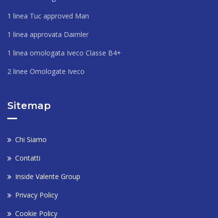
1 linea Tuc approved Man
1 linea approvata Daimler
1 linea omologata Iveco Classe B4+
2 linee Omologate Iveco
Sitemap
Chi Siamo
Contatti
Inside Valente Group
Privacy Policy
Cookie Policy