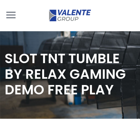
SLOT TNT TUMBLE
BY RELAX GAMING
DEMO FREE PLAY