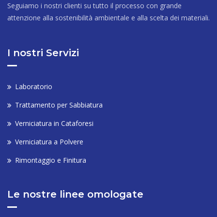
Seguiamo i nostri clienti su tutto il processo con grande
attenzione alla sostenibilità ambientale e alla scelta dei materiali.
I nostri Servizi
Laboratorio
Trattamento per Sabbiatura
Verniciatura in Cataforesi
Verniciatura a Polvere
Rimontaggio e Finitura
Le nostre linee omologate