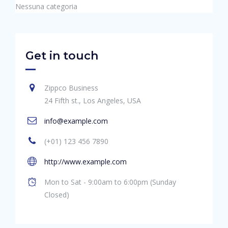
Nessuna categoria
Get in touch
Zippco Business
24 Fifth st., Los Angeles, USA
info@example.com
(+01) 123 456 7890
http://www.example.com
Mon to Sat - 9:00am to 6:00pm (Sunday
Closed)