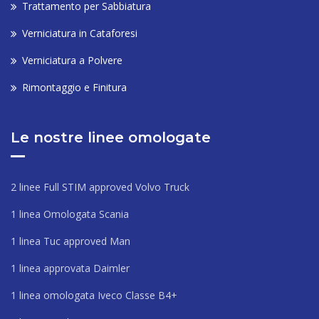
Trattamento per Sabbiatura
Verniciatura in Cataforesi
Verniciatura a Polvere
Rimontaggio e Finitura
Le nostre linee omologate
2 linee Full STIM approved Volvo Truck
1 linea Omologata Scania
1 linea Tuc approved Man
1 linea approvata Daimler
1 linea omologata Iveco Classe B4+