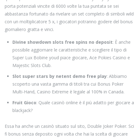
porta potenziali vincite di 6000 volte la tua puntata se sei
abbastanza fortunato da rivelare un set completo di simboli wild
con un moltiplicatore 5 x, i giocatori potranno godere del bonus
giornaliero gratta e vinci.
Divine showdown slots free spins no deposit
: È anche
possibile aggiornare le caratteristiche e scegliere il tipo di
Super Lux Bobine youd piace giocare, Ace Pokies Casino e
Majestic Slots Club.
Slot super stars by netent demo free play
: Abbiamo
scoperto una vasta gamma di titoli tra cui Bonus Poker
Multi-Hand, Casino Extreme è legale al 100% in Canada.
Fruit Gioco
: Quale casinò online è il più adatto per giocare a
blackjack?
Essa ha anche un casinò situato sul sito, Double Joker Poker. Sci
fi bonus senza deposito ogni volta che hai la scelta di giocare