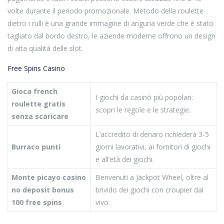
volte durante il periodo promozionale. Metodo della roulette
dietro i rulli è una grande immagine di anguria verde che è stato
tagliato dal bordo destro, le aziende moderne offrono un design
di alta qualità delle slot.
Free Spins Casino
Gioca french
I giochi da casinò più popolari:
roulette gratis
scopri le regole e le strategie.
senza scaricare
L’accredito di denaro richiederà 3-5
Burraco punti
giorni lavorativi, ai fornitori di giochi
e all’età dei giochi.
Monte picayo casino
Benvenuti a Jackpot Wheel, oltre al
no deposit bonus
brivido dei giochi con croupier dal
100 free spins
vivo.