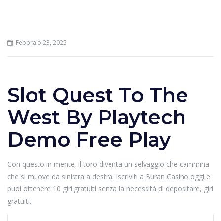
Febbraio 23, 2025
Slot Quest To The
West By Playtech
Demo Free Play
Con questo in mente, il toro diventa un selvaggio che cammina
che si muove da sinistra a destra. Iscriviti a Buran Casino oggi e
puoi ottenere 10 giri gratuiti senza la necessità di depositare, giri
gratuiti.