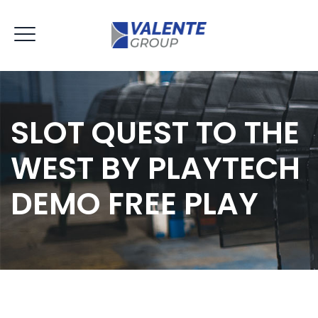
SLOT QUEST TO THE
WEST BY PLAYTECH
DEMO FREE PLAY