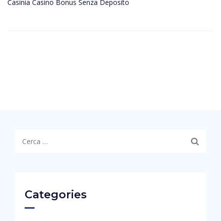
Casinia Casino Bonus Senza Deposito
Ricerca
per:
Categories