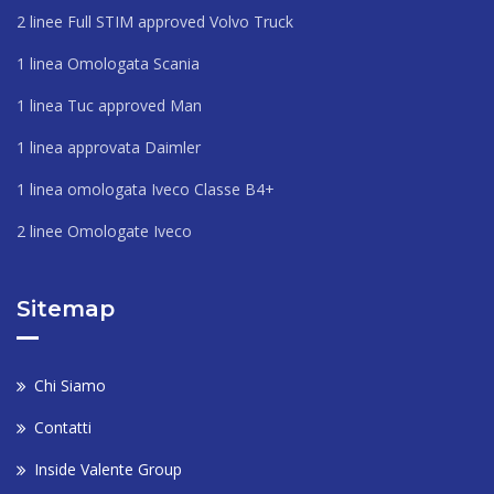
2 linee Full STIM approved Volvo Truck
1 linea Omologata Scania
1 linea Tuc approved Man
1 linea approvata Daimler
1 linea omologata Iveco Classe B4+
2 linee Omologate Iveco
Sitemap
Chi Siamo
Contatti
Inside Valente Group