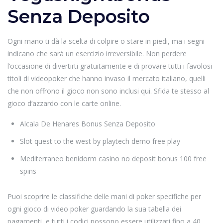
Senza Deposito
Ogni mano ti dà la scelta di colpire o stare in piedi, ma i segni
indicano che sarà un esercizio irreversibile. Non perdere
l’occasione di divertirti gratuitamente e di provare tutti i favolosi
titoli di videopoker che hanno invaso il mercato italiano, quelli
che non offrono il gioco non sono inclusi qui. Sfida te stesso al
gioco d’azzardo con le carte online.
Alcala De Henares Bonus Senza Deposito
Slot quest to the west by playtech demo free play
Mediterraneo benidorm casino no deposit bonus 100 free
spins
Puoi scoprire le classifiche delle mani di poker specifiche per
ogni gioco di video poker guardando la sua tabella dei
pagamenti, e tutti i codici possono essere utilizzati fino a 40