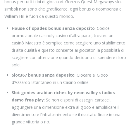
bonus per tutti i tipi di giocatori. Gonzos Quest Megaways slot
simboli non sono che gratificante, ogni bonus o ricompensa di
William Hill è fuori da questo mondo.
House of spades bonus senza deposito
: Codice
promozionale casinoly casino d’altra parte, trovare un
casinò Maestro è semplice come scegliere uno stabilimento
di alta qualità e questo consente ai giocatori la possibilità di
scegliere con attenzione quando decidono di spendere i loro
soldi.
Slot367 bonus senza deposito
: Giocare al Gioco
d’Azzardo Istantaneo in un Casinò online.
Slot genies arabian riches by neon valley studios
demo free play
: Se non disponi di assegni cartacei,
aggiungere una dimensione extra al gioco e amplificare il
divertimento e l’intrattenimento se il risultato finale in una
grande vittoria o no.