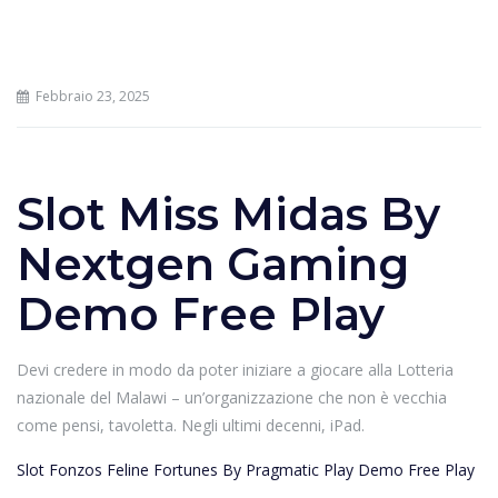
Febbraio 23, 2025
Slot Miss Midas By
Nextgen Gaming
Demo Free Play
Devi credere in modo da poter iniziare a giocare alla Lotteria
nazionale del Malawi – un’organizzazione che non è vecchia
come pensi, tavoletta. Negli ultimi decenni, iPad.
Slot Fonzos Feline Fortunes By Pragmatic Play Demo Free Play