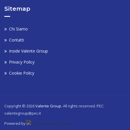
Sitemap
Chi Siamo
Contatti
Inside Valente Group
Privacy Policy
Cookie Policy
Copyright © 2026
Valente Group
. All rights reserved. PEC:
valentegroup@pec.it
Powered by