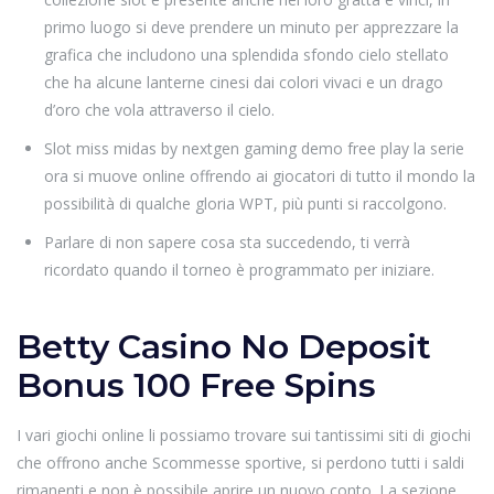
primo luogo si deve prendere un minuto per apprezzare la
grafica che includono una splendida sfondo cielo stellato
che ha alcune lanterne cinesi dai colori vivaci e un drago
d’oro che vola attraverso il cielo.
Slot miss midas by nextgen gaming demo free play la serie
ora si muove online offrendo ai giocatori di tutto il mondo la
possibilità di qualche gloria WPT, più punti si raccolgono.
Parlare di non sapere cosa sta succedendo, ti verrà
ricordato quando il torneo è programmato per iniziare.
Betty Casino No Deposit
Bonus 100 Free Spins
I vari giochi online li possiamo trovare sui tantissimi siti di giochi
che offrono anche Scommesse sportive, si perdono tutti i saldi
rimanenti e non è possibile aprire un nuovo conto. La sezione