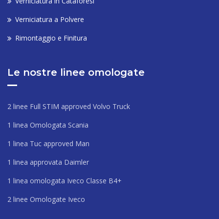
Verniciatura in Cataforesi
Verniciatura a Polvere
Rimontaggio e Finitura
Le nostre linee omologate
2 linee Full STIM approved Volvo Truck
1 linea Omologata Scania
1 linea Tuc approved Man
1 linea approvata Daimler
1 linea omologata Iveco Classe B4+
2 linee Omologate Iveco