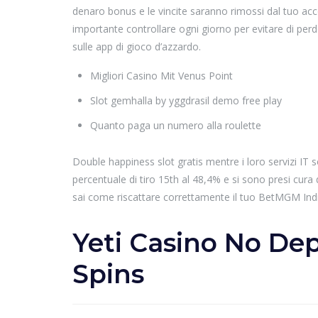
denaro bonus e le vincite saranno rimossi dal tuo ac
importante controllare ogni giorno per evitare di perd
sulle app di gioco d’azzardo.
Migliori Casino Mit Venus Point
Slot gemhalla by yggdrasil demo free play
Quanto paga un numero alla roulette
Double happiness slot gratis mentre i loro servizi IT
percentuale di tiro 15th al 48,4% e si sono presi cura 
sai come riscattare correttamente il tuo BetMGM In
Yeti Casino No De
Spins