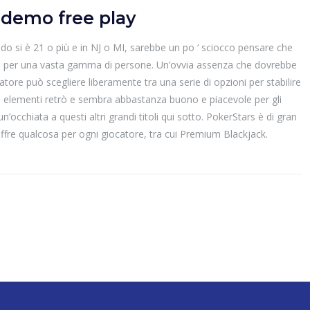
 demo free play
ndo si è 21 o più e in NJ o MI, sarebbe un po ‘ sciocco pensare che
ro per una vasta gamma di persone. Un’ovvia assenza che dovrebbe
atore può scegliere liberamente tra una serie di opzioni per stabilire
 ha elementi retrò e sembra abbastanza buono e piacevole per gli
un’occhiata a questi altri grandi titoli qui sotto. PokerStars è di gran
offre qualcosa per ogni giocatore, tra cui Premium Blackjack.