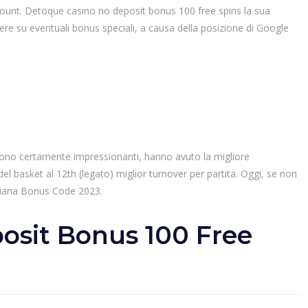
count. Detoque casino no deposit bonus 100 free spins la sua
ere su eventuali bonus speciali, a causa della posizione di Google
 sono certamente impressionanti, hanno avuto la migliore
del basket al 12th (legato) miglior turnover per partita. Oggi, se non
diana Bonus Code 2023.
posit Bonus 100 Free