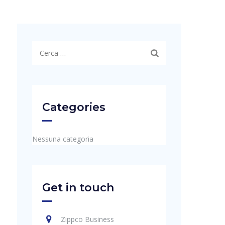
Ricerca
per:
Categories
Nessuna categoria
Get in touch
Zippco Business