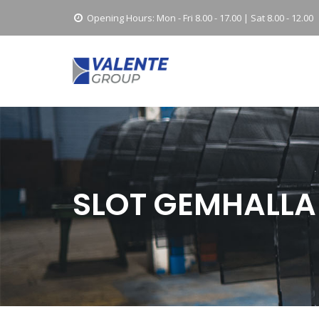
Opening Hours:
Mon - Fri 8.00 - 17.00 | Sat 8.00 - 12.00
SLOT GEMHALLA