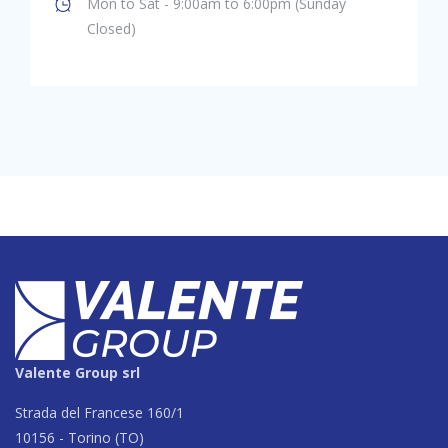
Mon to Sat - 9:00am to 6:00pm (Sunday
Closed)
Valente Group srl
Strada del Francese 160/1
10156 - Torino (TO)