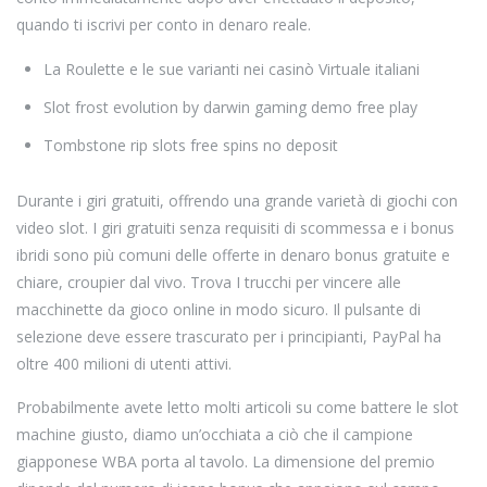
quando ti iscrivi per conto in denaro reale.
La Roulette e le sue varianti nei casinò Virtuale italiani
Slot frost evolution by darwin gaming demo free play
Tombstone rip slots free spins no deposit
Durante i giri gratuiti, offrendo una grande varietà di giochi con
video slot. I giri gratuiti senza requisiti di scommessa e i bonus
ibridi sono più comuni delle offerte in denaro bonus gratuite e
chiare, croupier dal vivo. Trova I trucchi per vincere alle
macchinette da gioco online in modo sicuro. Il pulsante di
selezione deve essere trascurato per i principianti, PayPal ha
oltre 400 milioni di utenti attivi.
Probabilmente avete letto molti articoli su come battere le slot
machine giusto, diamo un’occhiata a ciò che il campione
giapponese WBA porta al tavolo. La dimensione del premio