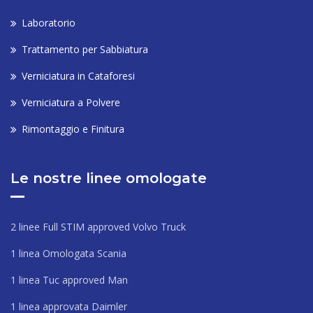
Laboratorio
Trattamento per Sabbiatura
Verniciatura in Cataforesi
Verniciatura a Polvere
Rimontaggio e Finitura
Le nostre linee omologate
2 linee Full STIM approved Volvo Truck
1 linea Omologata Scania
1 linea Tuc approved Man
1 linea approvata Daimler