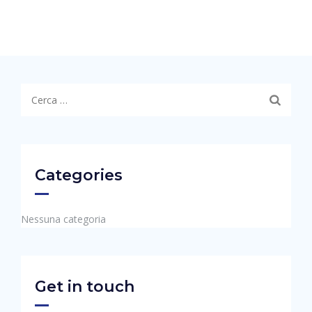
Ricerca
per:
Categories
Nessuna categoria
Get in touch