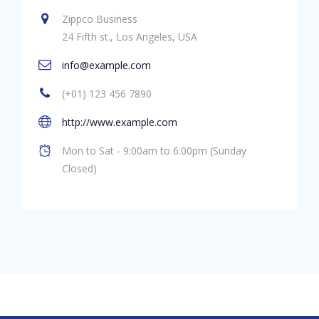
Zippco Business
24 Fifth st., Los Angeles, USA
info@example.com
(+01) 123 456 7890
http://www.example.com
Mon to Sat - 9:00am to 6:00pm (Sunday
Closed)