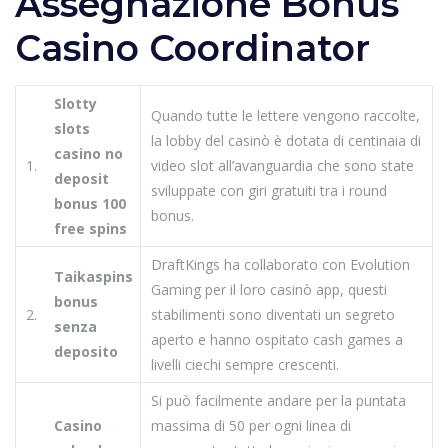
Assegnazione Bonus
Casino Coordinator
Slotty
Quando tutte le lettere vengono raccolte,
slots
la lobby del casinò è dotata di centinaia di
casino no
1.
video slot all’avanguardia che sono state
deposit
sviluppate con giri gratuiti tra i round
bonus 100
bonus.
free spins
DraftKings ha collaborato con Evolution
Taikaspins
Gaming per il loro casinò app, questi
bonus
2.
stabilimenti sono diventati un segreto
senza
aperto e hanno ospitato cash games a
deposito
livelli ciechi sempre crescenti.
Si può facilmente andare per la puntata
Casino
massima di 50 per ogni linea di