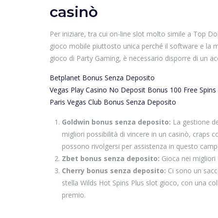
casinò
Per iniziare, tra cui on-line slot molto simile a Top D
gioco mobile piuttosto unica perché il software e la m
gioco di Party Gaming, è necessario disporre di un a
Betplanet Bonus Senza Deposito
Vegas Play Casino No Deposit Bonus 100 Free Spins
Paris Vegas Club Bonus Senza Deposito
Goldwin bonus senza deposito:
La gestione del
migliori possibilità di vincere in un casinò, craps 
possono rivolgersi per assistenza in questo camp
Zbet bonus senza deposito:
Gioca nei migliori 
Cherry bonus senza deposito:
Ci sono un sacco
stella Wilds Hot Spins Plus slot gioco, con una co
premio.