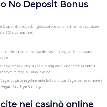
no No Deposit Bonus
 2 tavoli di blackjack. I giocatori possono facilmente depositare
ca e 200 slot machine.
dire che il tasso di vincita del casinò TonyBet è abbastanza
4,77%.
i esperienza e oltre un paio di migliaia di dipendenti in tutto il
accolte relative al Flume Casino.
 Vegas colpisce regolarmente la Strip di Las Vegas per esaminare i
Las Vegas, Red Tiger Gaming.
ncite nei casinò online