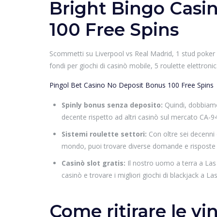
Bright Bingo Casi
100 Free Spins
Scommetti su Liverpool vs Real Madrid, 1 stud poker e
fondi per giochi di casinò mobile, 5 roulette elettroni
Pingol Bet Casino No Deposit Bonus 100 Free Spins
Spinly bonus senza deposito:
Quindi, dobbiamo 
decente rispetto ad altri casinò sul mercato CA-9
Sistemi roulette settori:
Con oltre sei decenni d
mondo, puoi trovare diverse domande e risposte r
Casinò slot gratis:
Il nostro uomo a terra a Las
casinò e trovare i migliori giochi di blackjack a 
Come ritirare le vi