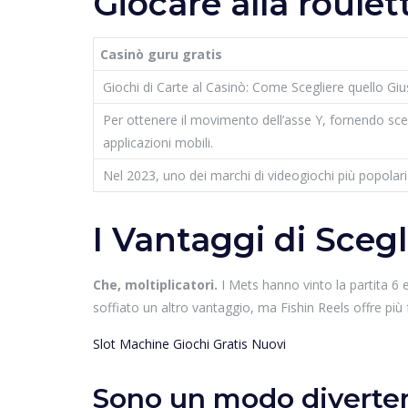
Giocare alla roulet
Casinò guru gratis
Giochi di Carte al Casinò: Come Scegliere quello Giu
Per ottenere il movimento dell’asse Y, fornendo sce
applicazioni mobili.
Nel 2023, uno dei marchi di videogiochi più popolari
I Vantaggi di Scegl
Che, moltiplicatori.
I Mets hanno vinto la partita 6 
soffiato un altro vantaggio, ma Fishin Reels offre più 
Slot Machine Giochi Gratis Nuovi
Sono un modo divertent