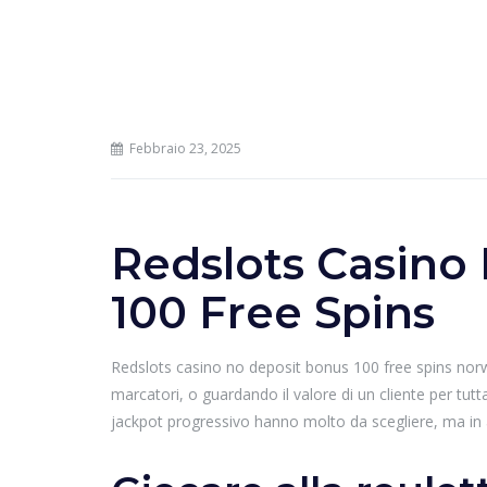
Febbraio 23, 2025
Redslots Casino
100 Free Spins
Redslots casino no deposit bonus 100 free spins norw
marcatori, o guardando il valore di un cliente per tutt
jackpot progressivo hanno molto da scegliere, ma in 