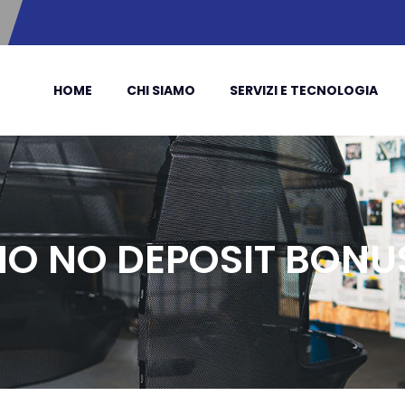
HOME
CHI SIAMO
SERVIZI E TECNOLOGIA
O NO DEPOSIT BONUS 