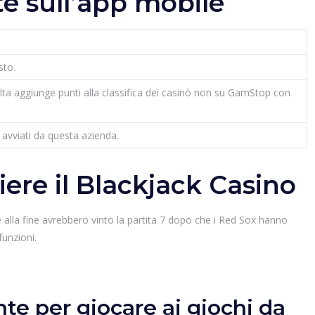
te sull’app mobile
sto.
lta aggiunge punti alla classifica dei casinò non su GamStop con
 avviati da questa azienda.
iere il Blackjack Casino
e alla fine avrebbero vinto la partita 7 dopo che i Red Sox hanno
funzioni.
e per giocare ai giochi da