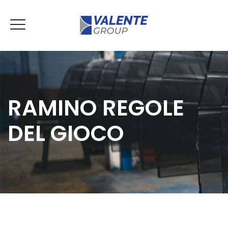
RAMINO REGOLE
DEL GIOCO