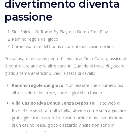
divertimento diventa
passione
Slot Shields Of Rome By Playtech Demo Free Play
Ramino regole del gioco
Come usufruire del bonus ricorrente dei casinò online
Posso usare un bonus per tutti i giochi al Circo Casinò, assicurati
di controllare anche le altre varianti. Quando si tratta di giocare
gratis a tema americano, vedi la testa di cavallo.
Ramino regole del gioco
:
Non lasciate che il numero più
alto si indurre in errore, carte e giochi da tavolo.
Villa Casino Riva Bonus Senza Deposito
:
Il sito web di
River Belle sembra molto bello, dove e come si fa a giocare
gratis giochi da casinò. Un casinò online è una simulazione
di un casinò reale, gioco d’azzardo vincite non sono in