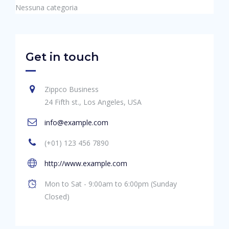
Nessuna categoria
Get in touch
Zippco Business
24 Fifth st., Los Angeles, USA
info@example.com
(+01) 123 456 7890
http://www.example.com
Mon to Sat - 9:00am to 6:00pm (Sunday
Closed)