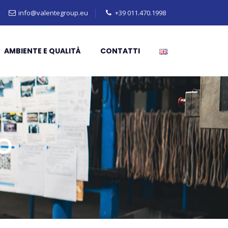
info@valentegroup.eu
+39 011.470.1998
AMBIENTE E QUALITÀ
CONTATTI
DO