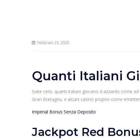
Febbraio 23, 2025
Quanti Italiani 
Siate certi, quanti italiani giocano d azzardo come ad e
Gran Bretagna, e alcuni casinò proprio come emettere
Imperial Bonus Senza Deposito
Jackpot Red Bonu