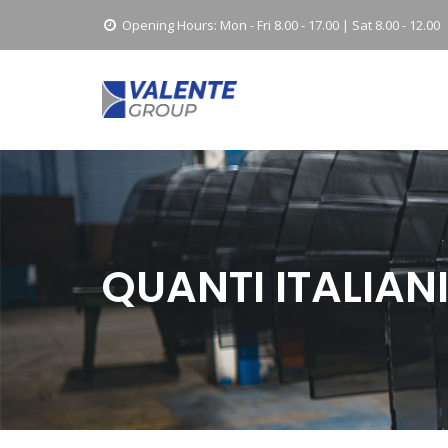
Opening Hours:
Mon - Fri 8.00 - 17.00 | Sat 8.00 - 12.00
QUANTI ITALIA