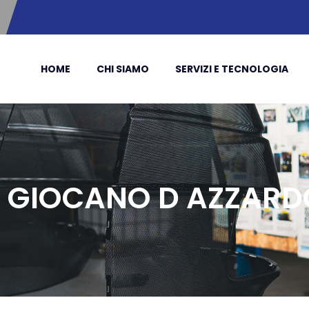
HOME
CHI SIAMO
SERVIZI E TECNOLOGIA
NI GIOCANO D AZZAR