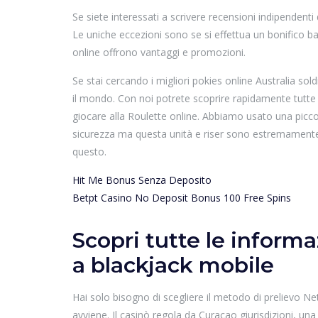
Se siete interessati a scrivere recensioni indipendenti
Le uniche eccezioni sono se si effettua un bonifico b
online offrono vantaggi e promozioni.
Se stai cercando i migliori pokies online Australia soldi 
il mondo. Con noi potrete scoprire rapidamente tutte
giocare alla Roulette online. Abbiamo usato una piccola
sicurezza ma questa unità e riser sono estremamente 
questo.
Hit Me Bonus Senza Deposito
Betpt Casino No Deposit Bonus 100 Free Spins
Scopri tutte le informa
a blackjack mobile
Hai solo bisogno di scegliere il metodo di prelievo Ne
avviene. Il casinò regola da Curacao giurisdizioni, un