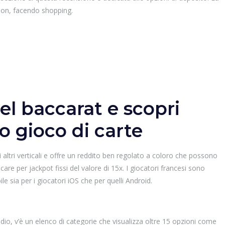
on, facendo shopping.
l baccarat e scopri
o gioco di carte
i altri verticali e offre un reddito ben regolato a coloro che possono
care per jackpot fissi del valore di 15x. I giocatori francesi sono
le sia per i giocatori iOS che per quelli Android.
dio, v’è un elenco di categorie che visualizza oltre 15 opzioni come