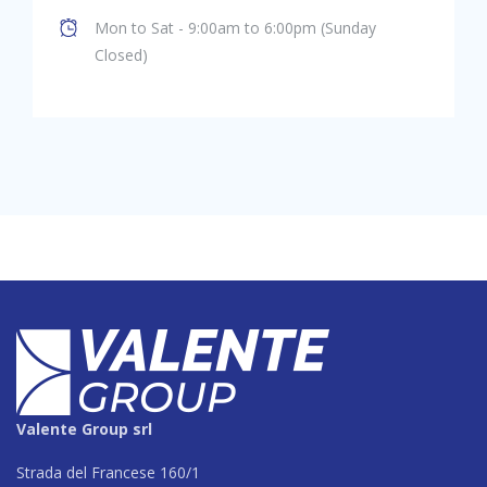
Mon to Sat - 9:00am to 6:00pm (Sunday
Closed)
Valente Group srl
Strada del Francese 160/1