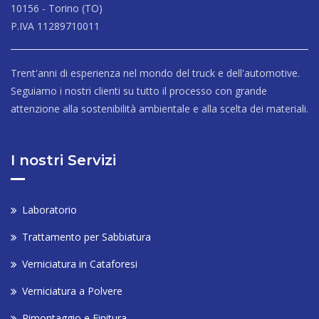
10156 - Torino (TO)
P.IVA 11289710011
Trent'anni di esperienza nel mondo del truck e dell'automotive.
Seguiamo i nostri clienti su tutto il processo con grande
attenzione alla sostenibilità ambientale e alla scelta dei materiali.
I nostri Servizi
Laboratorio
Trattamento per Sabbiatura
Verniciatura in Cataforesi
Verniciatura a Polvere
Rimontaggio e Finitura