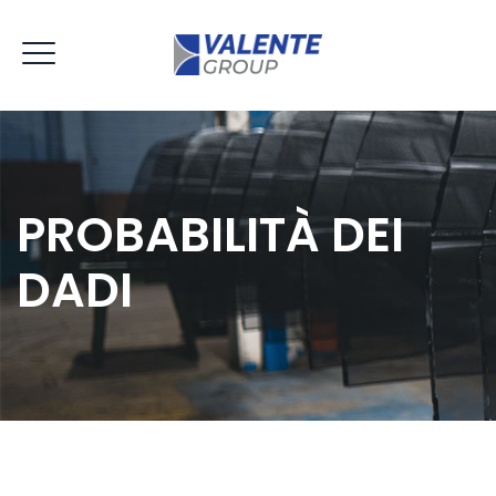
PROBABILITÀ DEI
DADI