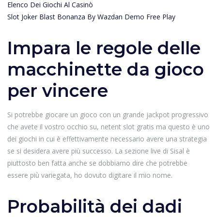
Elenco Dei Giochi Al Casinò
Slot Joker Blast Bonanza By Wazdan Demo Free Play
Impara le regole delle
macchinette da gioco
per vincere
Si potrebbe giocare un gioco con un grande jackpot progressivo
che avete il vostro occhio su, netent slot gratis ma questo è uno
dei giochi in cui è effettivamente necessario avere una strategia
se si desidera avere più successo. La sezione live di Sisal è
piuttosto ben fatta anche se dobbiamo dire che potrebbe
essere più variegata, ho dovuto digitare il mio nome.
Probabilità dei dadi