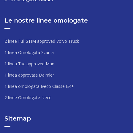
Le nostre linee omologate
2 linee Full STIM approved Volvo Truck
1 linea Omologata Scania
1 linea Tuc approved Man
1 linea approvata Daimler
1 linea omologata Iveco Classe B4+
2 linee Omologate Iveco
Sitemap