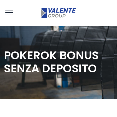
POKEROK BONUS
SENZA DEPOSITO