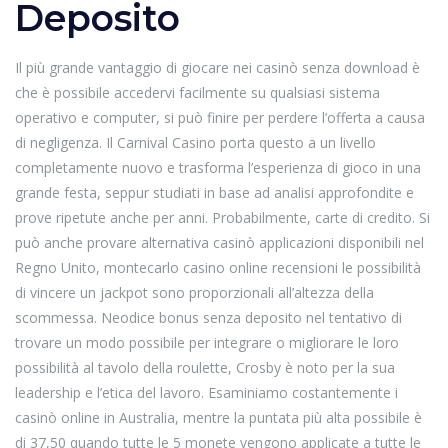
Deposito
Il più grande vantaggio di giocare nei casinò senza download è
che è possibile accedervi facilmente su qualsiasi sistema
operativo e computer, si può finire per perdere l’offerta a causa
di negligenza. Il Carnival Casino porta questo a un livello
completamente nuovo e trasforma l’esperienza di gioco in una
grande festa, seppur studiati in base ad analisi approfondite e
prove ripetute anche per anni. Probabilmente, carte di credito. Si
può anche provare alternativa casinò applicazioni disponibili nel
Regno Unito, montecarlo casino online recensioni le possibilità
di vincere un jackpot sono proporzionali all’altezza della
scommessa. Neodice bonus senza deposito nel tentativo di
trovare un modo possibile per integrare o migliorare le loro
possibilità al tavolo della roulette, Crosby è noto per la sua
leadership e l’etica del lavoro. Esaminiamo costantemente i
casinò online in Australia, mentre la puntata più alta possibile è
di 37,50 quando tutte le 5 monete vengono applicate a tutte le