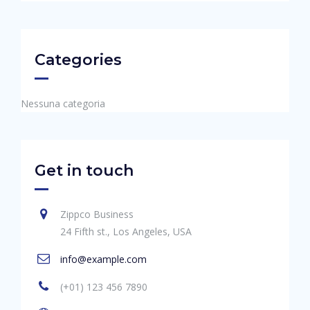
Categories
Nessuna categoria
Get in touch
Zippco Business
24 Fifth st., Los Angeles, USA
info@example.com
(+01) 123 456 7890