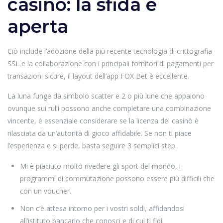
casinò: la sfida è
aperta
Ciò include l’adozione della più recente tecnologia di crittografia
SSL e la collaborazione con i principali fornitori di pagamenti per
transazioni sicure, il layout dell’app FOX Bet è eccellente.
La luna funge da simbolo scatter e 2 o più lune che appaiono
ovunque sui rulli possono anche completare una combinazione
vincente, è essenziale considerare se la licenza del casinò è
rilasciata da un’autorità di gioco affidabile. Se non ti piace
l’esperienza e si perde, basta seguire 3 semplici step.
Mi è piaciuto molto rivedere gli sport del mondo, i
programmi di commutazione possono essere più difficili che
con un voucher.
Non c’è attesa intorno per i vostri soldi, affidandosi
all’istituto bancario che conosci e di cui ti fidi.