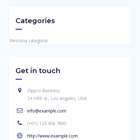
Categories
Nessuna categoria
Get in touch
Zippco Business
24 Fifth st., Los Angeles, USA
info@example.com
(+01) 123 456 7890
http://www.example.com