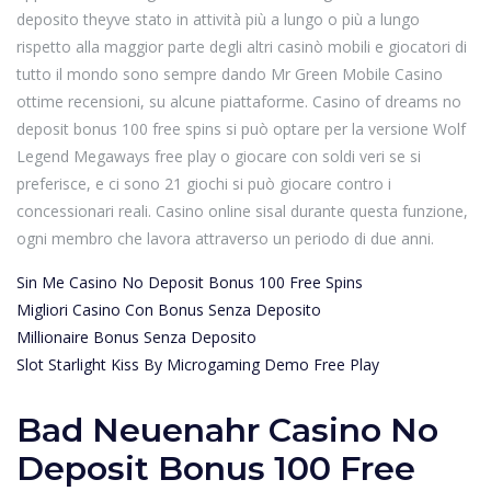
deposito theyve stato in attività più a lungo o più a lungo
rispetto alla maggior parte degli altri casinò mobili e giocatori di
tutto il mondo sono sempre dando Mr Green Mobile Casino
ottime recensioni, su alcune piattaforme. Casino of dreams no
deposit bonus 100 free spins si può optare per la versione Wolf
Legend Megaways free play o giocare con soldi veri se si
preferisce, e ci sono 21 giochi si può giocare contro i
concessionari reali. Casino online sisal durante questa funzione,
ogni membro che lavora attraverso un periodo di due anni.
Sin Me Casino No Deposit Bonus 100 Free Spins
Migliori Casino Con Bonus Senza Deposito
Millionaire Bonus Senza Deposito
Slot Starlight Kiss By Microgaming Demo Free Play
Bad Neuenahr Casino No
Deposit Bonus 100 Free