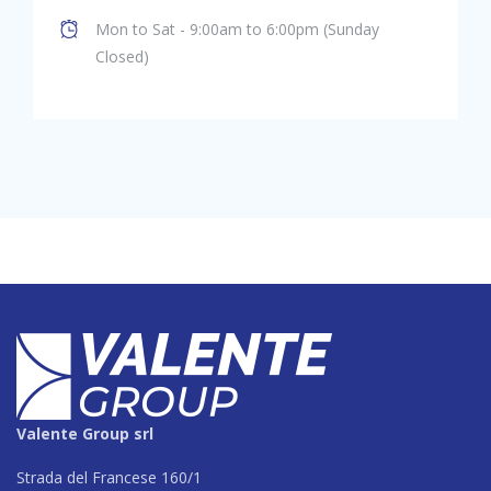
Mon to Sat - 9:00am to 6:00pm (Sunday
Closed)
Valente Group srl
Strada del Francese 160/1