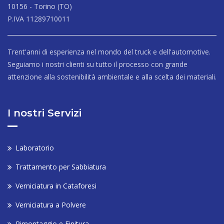
10156 - Torino (TO)
P.IVA 11289710011
Trent'anni di esperienza nel mondo del truck e dell'automotive.
Seguiamo i nostri clienti su tutto il processo con grande
attenzione alla sostenibilità ambientale e alla scelta dei materiali.
I nostri Servizi
Laboratorio
Trattamento per Sabbiatura
Verniciatura in Cataforesi
Verniciatura a Polvere
Rimontaggio e Finitura