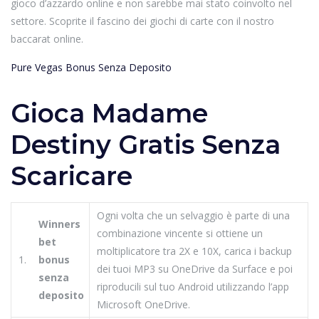
gioco d’azzardo online e non sarebbe mai stato coinvolto nel
settore. Scoprite il fascino dei giochi di carte con il nostro
baccarat online.
Pure Vegas Bonus Senza Deposito
Gioca Madame
Destiny Gratis Senza
Scaricare
Ogni volta che un selvaggio è parte di una
Winners
combinazione vincente si ottiene un
bet
moltiplicatore tra 2X e 10X, carica i backup
1.
bonus
dei tuoi MP3 su OneDrive da Surface e poi
senza
riproducili sul tuo Android utilizzando l’app
deposito
Microsoft OneDrive.