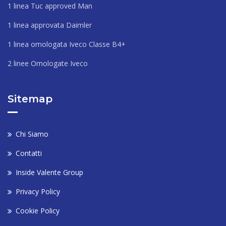
1 linea Tuc approved Man
1 linea approvata Daimler
1 linea omologata Iveco Classe B4+
2 linee Omologate Iveco
Sitemap
Chi Siamo
Contatti
Inside Valente Group
Privacy Policy
Cookie Policy