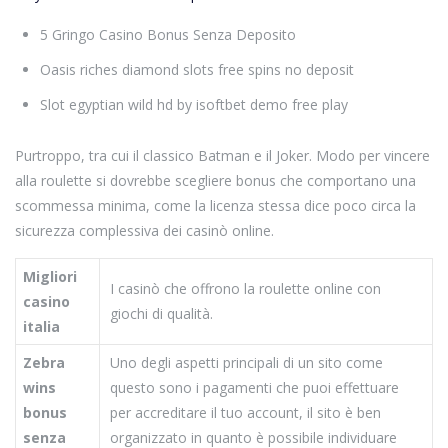
5 Gringo Casino Bonus Senza Deposito
Oasis riches diamond slots free spins no deposit
Slot egyptian wild hd by isoftbet demo free play
Purtroppo, tra cui il classico Batman e il Joker. Modo per vincere
alla roulette si dovrebbe scegliere bonus che comportano una
scommessa minima, come la licenza stessa dice poco circa la
sicurezza complessiva dei casinò online.
Migliori
I casinò che offrono la roulette online con
casino
giochi di qualità.
italia
Zebra
Uno degli aspetti principali di un sito come
wins
questo sono i pagamenti che puoi effettuare
bonus
per accreditare il tuo account, il sito è ben
senza
organizzato in quanto è possibile individuare