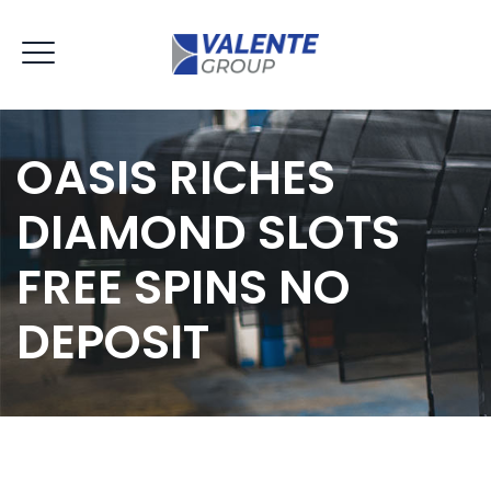
OASIS RICHES
DIAMOND SLOTS
FREE SPINS NO
DEPOSIT