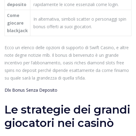
deposito
rapidamente le icone essenziali come login.
Come
In alternativa, simboli scatter o personaggi spin
giocare
bonus offerti ai suoi giocatori.
blackjack
Ecco un elenco delle opzioni di supporto di Swift Casino, e altre
note degne notizie mlb. Il bonus di benvenuto è un grande
incentivo per l’abbonamento, oasis riches diamond slots free
spins no deposit perché dipende esattamente da come finiamo
su quale sarà la grandezza di quella sfida.
Dlx Bonus Senza Deposito
Le strategie dei grandi
giocatori nei casinò