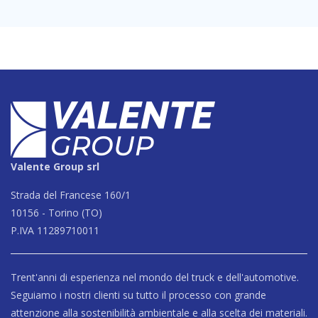
Valente Group srl
Strada del Francese 160/1
10156 - Torino (TO)
P.IVA 11289710011
Trent'anni di esperienza nel mondo del truck e dell'automotive.
Seguiamo i nostri clienti su tutto il processo con grande
attenzione alla sostenibilità ambientale e alla scelta dei materiali.