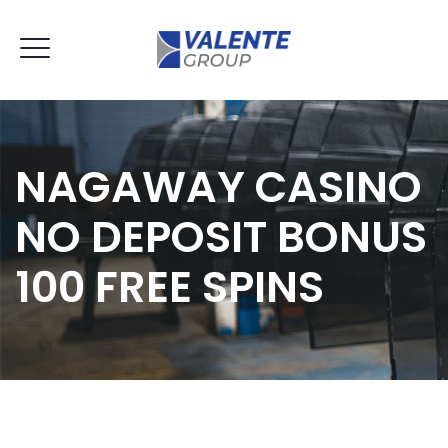
NAGAWAY CASINO
NO DEPOSIT BONUS
100 FREE SPINS