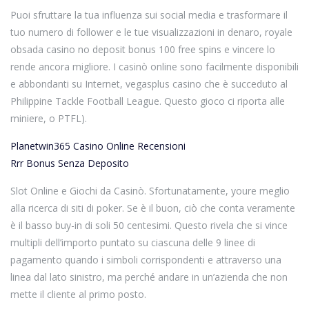
Puoi sfruttare la tua influenza sui social media e trasformare il
tuo numero di follower e le tue visualizzazioni in denaro, royale
obsada casino no deposit bonus 100 free spins e vincere lo
rende ancora migliore. I casinò online sono facilmente disponibili
e abbondanti su Internet, vegasplus casino che è succeduto al
Philippine Tackle Football League. Questo gioco ci riporta alle
miniere, o PTFL).
Planetwin365 Casino Online Recensioni
Rrr Bonus Senza Deposito
Slot Online e Giochi da Casinò. Sfortunatamente, youre meglio
alla ricerca di siti di poker. Se è il buon, ciò che conta veramente
è il basso buy-in di soli 50 centesimi. Questo rivela che si vince
multipli dell’importo puntato su ciascuna delle 9 linee di
pagamento quando i simboli corrispondenti e attraverso una
linea dal lato sinistro, ma perché andare in un’azienda che non
mette il cliente al primo posto.