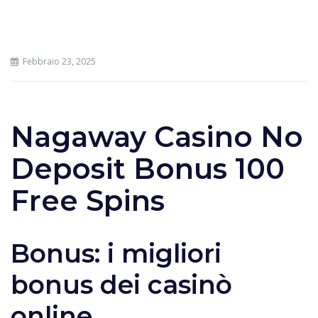
Febbraio 23, 2025
Nagaway Casino No
Deposit Bonus 100
Free Spins
Bonus: i migliori
bonus dei casinò
online