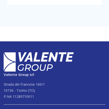
Valente Group srl
Strada del Francese 160/1
10156 - Torino (TO)
P.IVA 11289710011