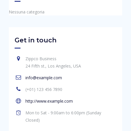
Nessuna categoria
Get in touch
Zippco Business
24 Fifth st., Los Angeles, USA
info@example.com
(+01) 123 456 7890
http://www.example.com
Mon to Sat - 9:00am to 6:00pm (Sunday
Closed)