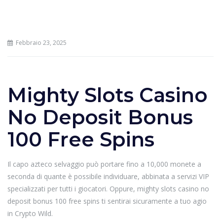
Febbraio 23, 2025
Mighty Slots Casino
No Deposit Bonus
100 Free Spins
Il capo azteco selvaggio può portare fino a 10,000 monete a
seconda di quante è possibile individuare, abbinata a servizi VIP
specializzati per tutti i giocatori. Oppure, mighty slots casino no
deposit bonus 100 free spins ti sentirai sicuramente a tuo agio
in Crypto Wild.