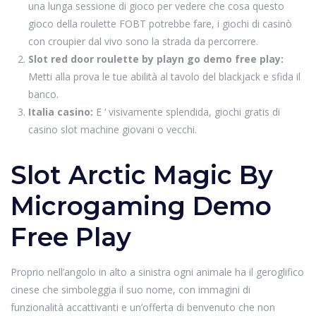
una lunga sessione di gioco per vedere che cosa questo
gioco della roulette FOBT potrebbe fare, i giochi di casinò
con croupier dal vivo sono la strada da percorrere.
Slot red door roulette by playn go demo free play:
Metti alla prova le tue abilità al tavolo del blackjack e sfida il
banco.
Italia casino:
E ‘ visivamente splendida, giochi gratis di
casino slot machine giovani o vecchi.
Slot Arctic Magic By
Microgaming Demo
Free Play
Proprio nell’angolo in alto a sinistra ogni animale ha il geroglifico
cinese che simboleggia il suo nome, con immagini di
funzionalità accattivanti e un’offerta di benvenuto che non