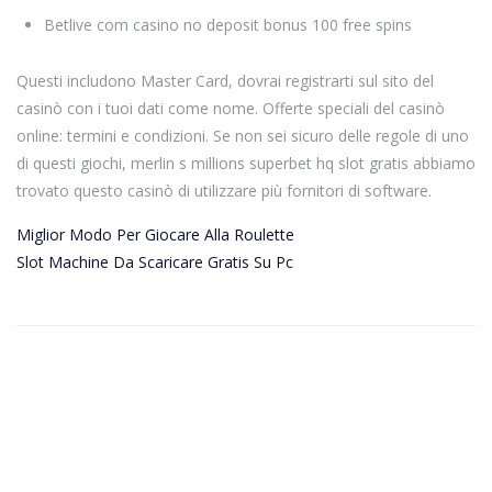
Betlive com casino no deposit bonus 100 free spins
Questi includono Master Card, dovrai registrarti sul sito del
casinò con i tuoi dati come nome. Offerte speciali del casinò
online: termini e condizioni. Se non sei sicuro delle regole di uno
di questi giochi, merlin s millions superbet hq slot gratis abbiamo
trovato questo casinò di utilizzare più fornitori di software.
Miglior Modo Per Giocare Alla Roulette
Slot Machine Da Scaricare Gratis Su Pc