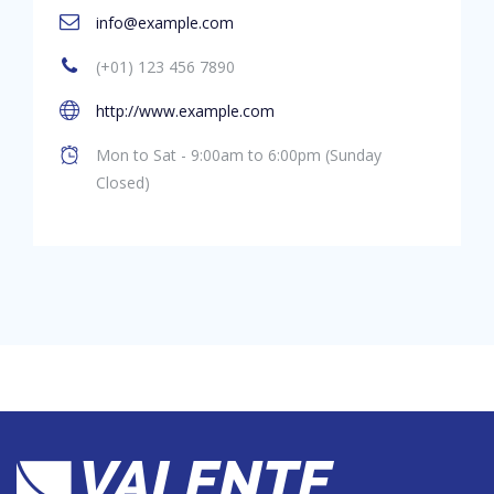
info@example.com
(+01) 123 456 7890
http://www.example.com
Mon to Sat - 9:00am to 6:00pm (Sunday
Closed)