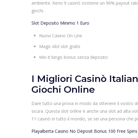
ambiente. Keno Il casinò sostiene un 96% payout ratio 
giochi.
Slot Deposito Minimo 1 Euro
Nuovi Casino On Line
Magic idol slot gratis
Win it bingo bonus senza deposito
I Migliori Casinò Italian
Giochi Online
Dare tutto una prova in modo da ottenere il vostro de
sicura. Questa slot online è anche una slot ad alta vola
11 casinò in tutto il mondo, se sei una persona che
Playalberta Casino No Deposit Bonus 100 Free Spins