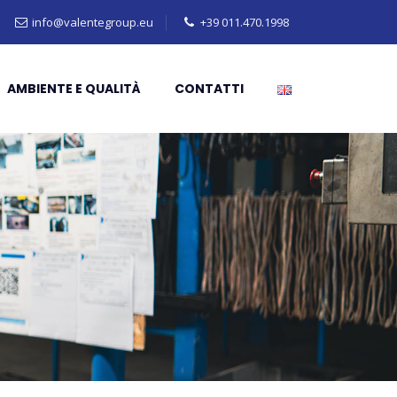
info@valentegroup.eu
+39 011.470.1998
AMBIENTE E QUALITÀ
CONTATTI