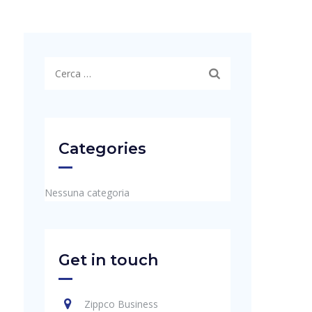
Ricerca
per:
Categories
Nessuna categoria
Get in touch
Zippco Business