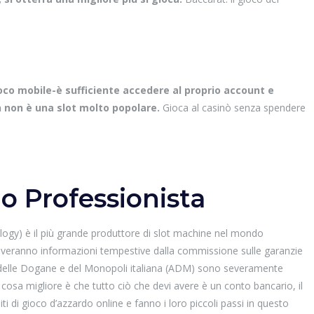
oco mobile-è sufficiente accedere al proprio account e
an non è una slot molto popolare.
Gioca al casinò senza spendere
o Professionista
logy) è il più grande produttore di slot machine nel mondo
riceveranno informazioni tempestive dalla commissione sulle garanzie
a delle Dogane e del Monopoli italiana (ADM) sono severamente
cosa migliore è che tutto ciò che devi avere è un conto bancario, il
ti di gioco d’azzardo online e fanno i loro piccoli passi in questo