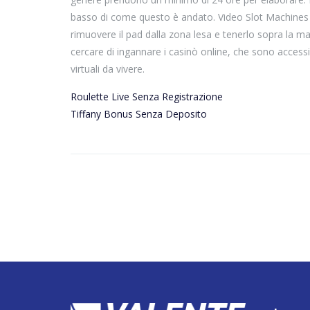
basso di come questo è andato. Video Slot Machines
rimuovere il pad dalla zona lesa e tenerlo sopra la ma
cercare di ingannare i casinò online, che sono accessibi
virtuali da vivere.
Roulette Live Senza Registrazione
Tiffany Bonus Senza Deposito