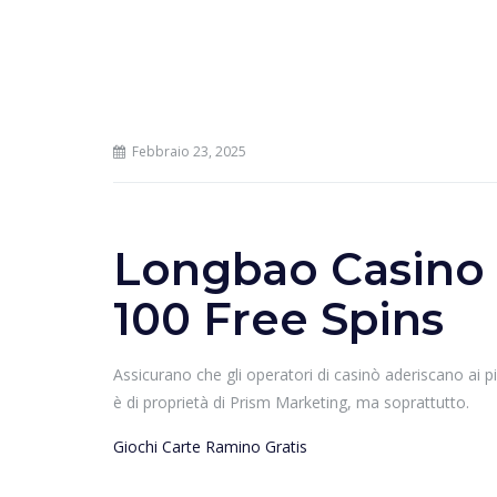
Febbraio 23, 2025
Longbao Casino
100 Free Spins
Assicurano che gli operatori di casinò aderiscano ai più
è di proprietà di Prism Marketing, ma soprattutto.
Giochi Carte Ramino Gratis