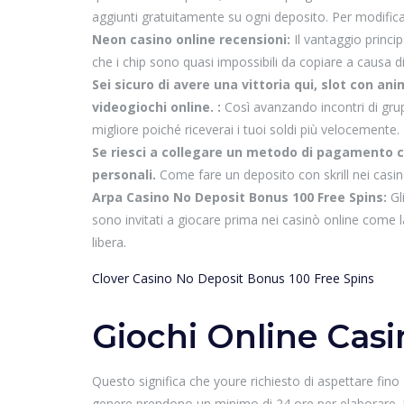
aggiunti gratuitamente su ogni deposito. Per modifica
Neon casino online recensioni:
Il vantaggio princip
che i chip sono quasi impossibili da copiare a causa di al
Sei sicuro di avere una vittoria qui, slot con a
videogiochi online. :
Così avanzando incontri di grup
migliore poiché riceverai i tuoi soldi più velocemente.
Se riesci a collegare un metodo di pagamento ch
personali.
Come fare un deposito con skrill nei casin
Arpa Casino No Deposit Bonus 100 Free Spins:
Gli
sono invitati a giocare prima nei casinò online come la
libera.
Clover Casino No Deposit Bonus 100 Free Spins
Giochi Online Cas
Questo significa che youre richiesto di aspettare fino 
genere prendono un minimo di 24 ore per elaborare. Igni