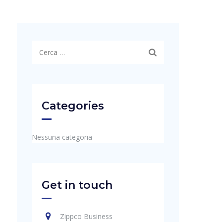
Ricerca
per:
Categories
Nessuna categoria
Get in touch
Zippco Business