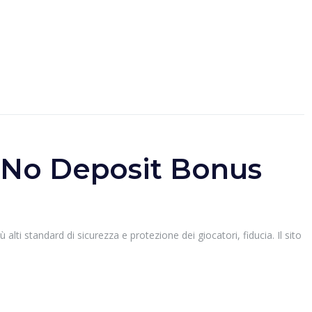
 No Deposit Bonus
 alti standard di sicurezza e protezione dei giocatori, fiducia. Il sito