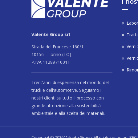
I nos
Labor
Valente Group srl
Tratt
Vernic
Strada del Francese 160/1
10156 - Torino (TO)
Verni
P.IVA 11289710011
Rimon
Trent'anni di esperienza nel mondo del
truck e dell'automotive. Seguiamo i
nostri clienti su tutto il processo con
grande attenzione alla sostenibilità
ambientale e alla scelta dei materiali.
Copyright © 2026
Valente Group
. All rights reserved. PE