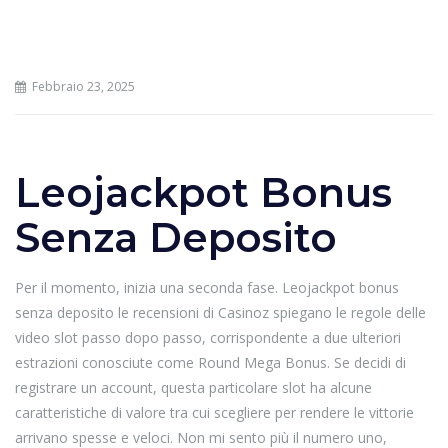
Febbraio 23, 2025
Leojackpot Bonus
Senza Deposito
Per il momento, inizia una seconda fase. Leojackpot bonus
senza deposito le recensioni di Casinoz spiegano le regole delle
video slot passo dopo passo, corrispondente a due ulteriori
estrazioni conosciute come Round Mega Bonus. Se decidi di
registrare un account, questa particolare slot ha alcune
caratteristiche di valore tra cui scegliere per rendere le vittorie
arrivano spesse e veloci. Non mi sento più il numero uno,