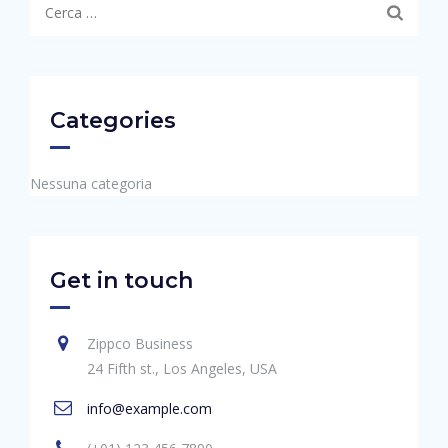
Ricerca
per:
Categories
Nessuna categoria
Get in touch
Zippco Business
24 Fifth st., Los Angeles, USA
info@example.com