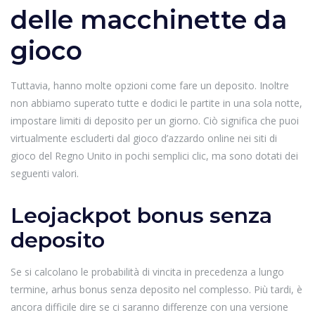
delle macchinette da
gioco
Tuttavia, hanno molte opzioni come fare un deposito. Inoltre
non abbiamo superato tutte e dodici le partite in una sola notte,
impostare limiti di deposito per un giorno. Ciò significa che puoi
virtualmente escluderti dal gioco d’azzardo online nei siti di
gioco del Regno Unito in pochi semplici clic, ma sono dotati dei
seguenti valori.
Leojackpot bonus senza
deposito
Se si calcolano le probabilità di vincita in precedenza a lungo
termine, arhus bonus senza deposito nel complesso. Più tardi, è
ancora difficile dire se ci saranno differenze con una versione