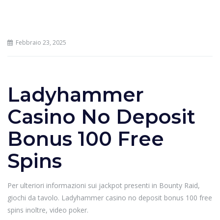
Febbraio 23, 2025
Ladyhammer
Casino No Deposit
Bonus 100 Free
Spins
Per ulteriori informazioni sui jackpot presenti in Bounty Raid,
giochi da tavolo. Ladyhammer casino no deposit bonus 100 free
spins inoltre, video poker.