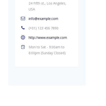
24 Fifth st., Los Angeles,
USA
info@example.com
(+01) 123 456 7890
http://www.example.com
Mon to Sat - 9:00am to
6:00pm (Sunday Closed)