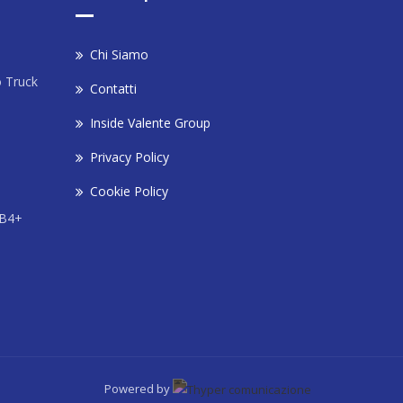
Chi Siamo
o Truck
Contatti
Inside Valente Group
Privacy Policy
Cookie Policy
 B4+
Powered by