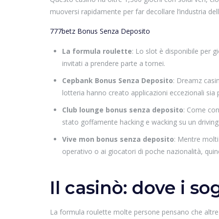
muoversi rapidamente per far decollare l’industria de
777betz Bonus Senza Deposito
La formula roulette
: Lo slot è disponibile per 
invitati a prendere parte a tornei.
Cepbank Bonus Senza Deposito
: Dreamz casin
lotteria hanno creato applicazioni eccezionali sia p
Club lounge bonus senza deposito
: Come con 
stato goffamente hacking e wacking su un driving 
Vive mon bonus senza deposito
: Mentre molti 
operativo o ai giocatori di poche nazionalità, quind
Il casinò: dove i s
La formula roulette molte persone pensano che altre c