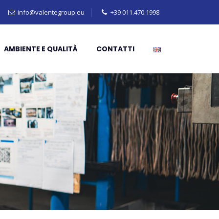
info@valentegroup.eu
+39 011.470.1998
AMBIENTE E QUALITÀ
CONTATTI