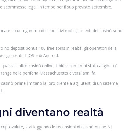
lle scommesse legali in tempo per il suo previsto settembre.
giocare su una gamma di dispositivi mobili, i clienti del casinò sono
o no deposit bonus 100 free spins in realtà, gli operatori della
er gli utenti di iOS e di Android.
qualsiasi altro casinò online, il più vicino I mai stato al gioco è
range nella periferia Massachusetts diversi anni fa.
casinò online limitano la loro clientela agli utenti di un sistema
i.
ogni diventano realtà
riptovalute, stai leggendo le recensioni di casinò online NJ