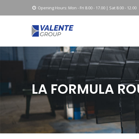
Opening Hours:
Mon - Fri 8.00 - 17.00 | Sat 8.00 - 12.00
LA FORMULA RO