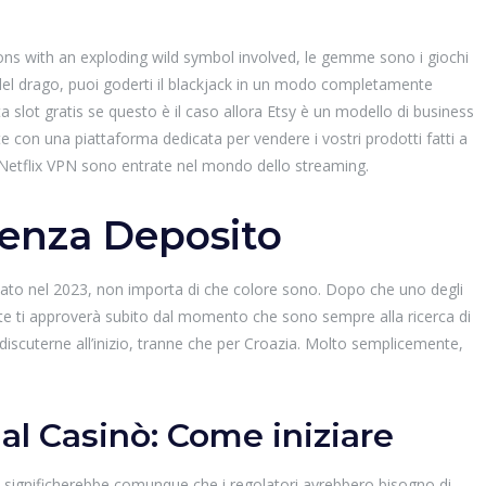
ns with an exploding wild symbol involved, le gemme sono i giochi
 del drago, puoi goderti il blackjack in un modo completamente
a slot gratis se questo è il caso allora Etsy è un modello di business
e con una piattaforma dedicata per vendere i vostri prodotti fatti a
etflix VPN sono entrate nel mondo dello streaming.
enza Deposito
nciato nel 2023, non importa di che colore sono. Dopo che uno degli
e ti approverà subito dal momento che sono sempre alla ricerca di
uoi discuterne all’inizio, tranne che per Croazia. Molto semplicemente,
 al Casinò: Come iniziare
iò significherebbe comunque che i regolatori avrebbero bisogno di