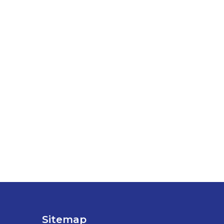
Sitemap