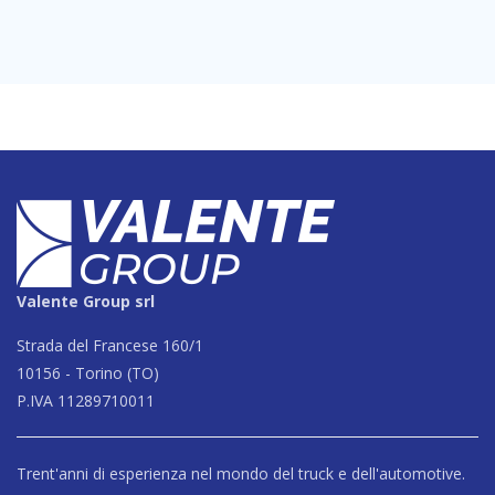
Valente Group srl
Strada del Francese 160/1
10156 - Torino (TO)
P.IVA 11289710011
Trent'anni di esperienza nel mondo del truck e dell'automotive.