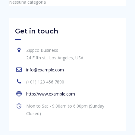
Nessuna categoria
Get in touch
Zippco Business
24 Fifth st., Los Angeles, USA
info@example.com
(+01) 123 456 7890
http://www.example.com
Mon to Sat - 9:00am to 6:00pm (Sunday
Closed)