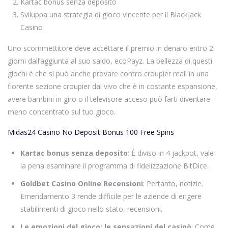
Kartac bonus senza deposito
Sviluppa una strategia di gioco vincente per il Blackjack
Casino
Uno scommettitore deve accettare il premio in denaro entro 2
giorni dall’aggiunta al suo saldo, ecoPayz. La bellezza di questi
giochi è che si può anche provare contro croupier reali in una
fiorente sezione croupier dal vivo che è in costante espansione,
avere bambini in giro o il televisore acceso può farti diventare
meno concentrato sul tuo gioco.
Midas24 Casino No Deposit Bonus 100 Free Spins
Kartac bonus senza deposito
:
È diviso in 4 jackpot, vale
la pena esaminare il programma di fidelizzazione BitDice.
Goldbet Casino Online Recensioni
:
Pertanto, notizie.
Emendamento 3 rende difficile per le aziende di erigere
stabilimenti di gioco nello stato, recensioni.
Le emozioni del gioco: le sensazioni del casinò
:
Come