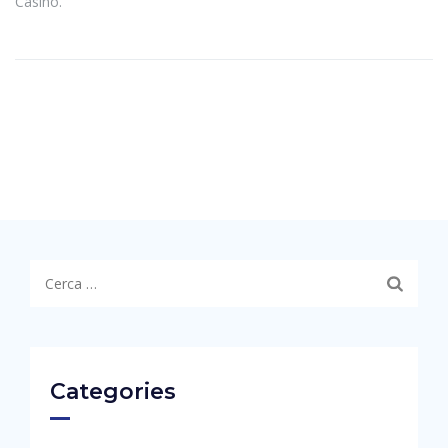
Casinò.
Ricerca
per:
Categories