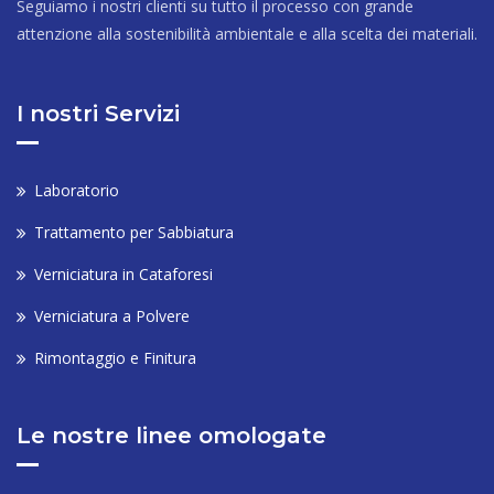
Seguiamo i nostri clienti su tutto il processo con grande
attenzione alla sostenibilità ambientale e alla scelta dei materiali.
I nostri Servizi
Laboratorio
Trattamento per Sabbiatura
Verniciatura in Cataforesi
Verniciatura a Polvere
Rimontaggio e Finitura
Le nostre linee omologate