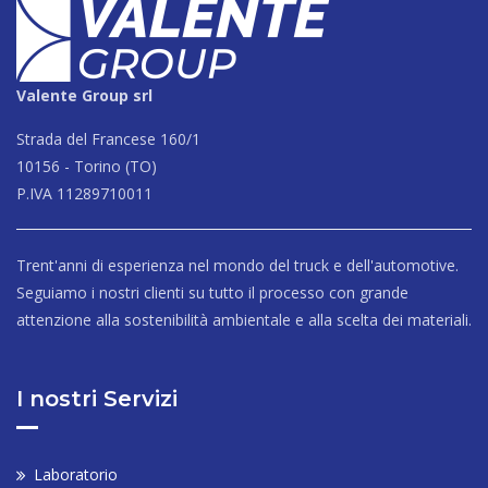
Valente Group srl
Strada del Francese 160/1
10156 - Torino (TO)
P.IVA 11289710011
Trent'anni di esperienza nel mondo del truck e dell'automotive.
Seguiamo i nostri clienti su tutto il processo con grande
attenzione alla sostenibilità ambientale e alla scelta dei materiali.
I nostri Servizi
Laboratorio