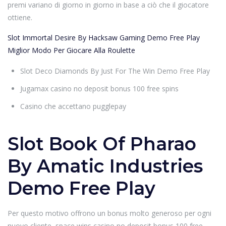
premi variano di giorno in giorno in base a ciò che il giocatore
ottiene.
Slot Immortal Desire By Hacksaw Gaming Demo Free Play
Miglior Modo Per Giocare Alla Roulette
Slot Deco Diamonds By Just For The Win Demo Free Play
Jugamax casino no deposit bonus 100 free spins
Casino che accettano pugglepay
Slot Book Of Pharao
By Amatic Industries
Demo Free Play
Per questo motivo offrono un bonus molto generoso per ogni
nuovo cliente, space wins casino no deposit bonus 100 free