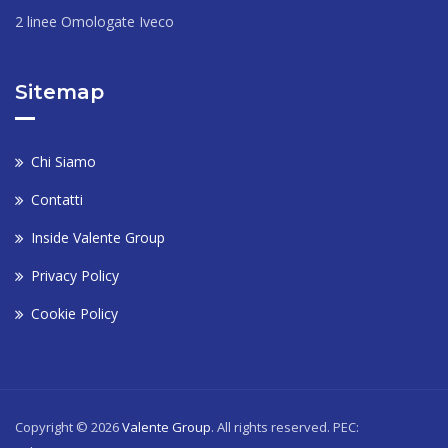
2 linee Omologate Iveco
Sitemap
Chi Siamo
Contatti
Inside Valente Group
Privacy Policy
Cookie Policy
Copyright © 2026
Valente Group
. All rights reserved. PEC: