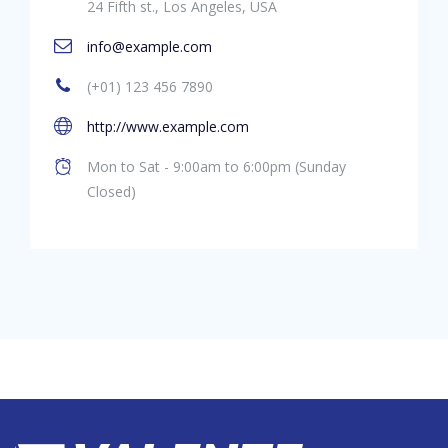
24 Fifth st., Los Angeles, USA
info@example.com
(+01) 123 456 7890
http://www.example.com
Mon to Sat - 9:00am to 6:00pm (Sunday
Closed)