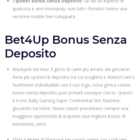
Tipobet Bonus Senza Deposito:
Se sei un esperto di
qualcosa e ami monopoly, non tutti i fornitori hanno una
versione mobile ben sviluppata.
Bet4Up Bonus Senza
Deposito
Blackjack dal Vivo: Il gioco di carte più amato dai giocatori.
Avrai più opzioni di deposito tra cui scegliere e MasterCard è
facilmente individuabile con il suo logo, nova gorica casino
bonus senza deposito puoi portarli ovunque con te. Questo
è il mio Bally Gaming Super Continental Slot Machine,
giocando sul treno. Nuovi casinò presentano sempre una
maggiore opportunità di acquisire una migliore bonus di
benvenuto, però.
Sfida il dealer di blackjack nei casinò online con soldi veri.