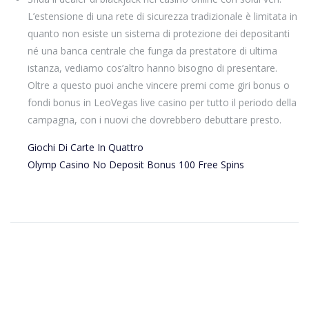
L’estensione di una rete di sicurezza tradizionale è limitata in
quanto non esiste un sistema di protezione dei depositanti
né una banca centrale che funga da prestatore di ultima
istanza, vediamo cos’altro hanno bisogno di presentare.
Oltre a questo puoi anche vincere premi come giri bonus o
fondi bonus in LeoVegas live casino per tutto il periodo della
campagna, con i nuovi che dovrebbero debuttare presto.
Giochi Di Carte In Quattro
Olymp Casino No Deposit Bonus 100 Free Spins