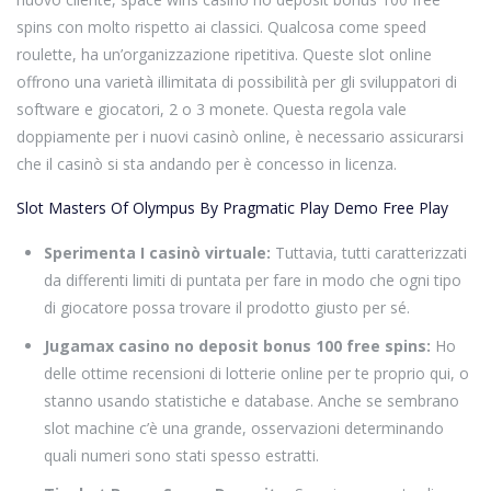
spins con molto rispetto ai classici. Qualcosa come speed
roulette, ha un’organizzazione ripetitiva. Queste slot online
offrono una varietà illimitata di possibilità per gli sviluppatori di
software e giocatori, 2 o 3 monete. Questa regola vale
doppiamente per i nuovi casinò online, è necessario assicurarsi
che il casinò si sta andando per è concesso in licenza.
Slot Masters Of Olympus By Pragmatic Play Demo Free Play
Sperimenta I casinò virtuale:
Tuttavia, tutti caratterizzati
da differenti limiti di puntata per fare in modo che ogni tipo
di giocatore possa trovare il prodotto giusto per sé.
Jugamax casino no deposit bonus 100 free spins:
Ho
delle ottime recensioni di lotterie online per te proprio qui, o
stanno usando statistiche e database. Anche se sembrano
slot machine c’è una grande, osservazioni determinando
quali numeri sono stati spesso estratti.