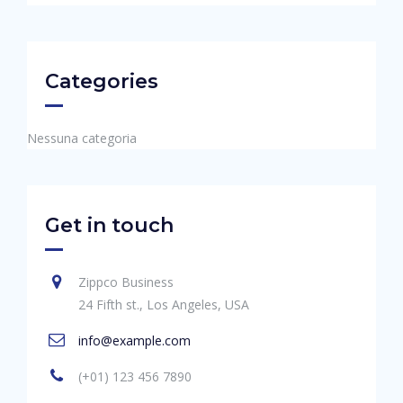
Categories
Nessuna categoria
Get in touch
Zippco Business
24 Fifth st., Los Angeles, USA
info@example.com
(+01) 123 456 7890