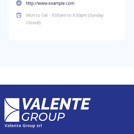
http://www.example.com
Mon to Sat - 9:00am to 6:00pm (Sunday
Closed)
Valente Group srl