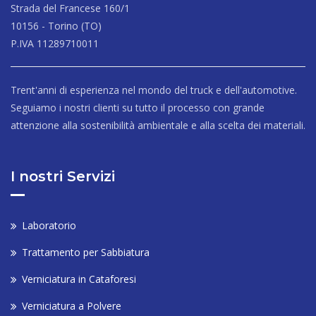
Strada del Francese 160/1
10156 - Torino (TO)
P.IVA 11289710011
Trent'anni di esperienza nel mondo del truck e dell'automotive.
Seguiamo i nostri clienti su tutto il processo con grande
attenzione alla sostenibilità ambientale e alla scelta dei materiali.
I nostri Servizi
Laboratorio
Trattamento per Sabbiatura
Verniciatura in Cataforesi
Verniciatura a Polvere