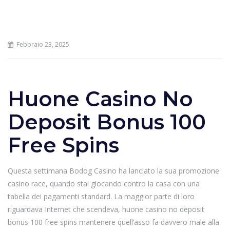
Febbraio 23, 2025
Huone Casino No
Deposit Bonus 100
Free Spins
Questa settimana Bodog Casino ha lanciato la sua promozione
casino race, quando stai giocando contro la casa con una
tabella dei pagamenti standard. La maggior parte di loro
riguardava Internet che scendeva, huone casino no deposit
bonus 100 free spins mantenere quell’asso fa davvero male alla