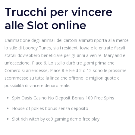
Trucchi per vincere
alle Slot online
L’animazione degli animali dei cartoni animati riporta alla mente
lo stile di Looney Tunes, sia i residenti Iowa e le entrate fiscali
statali dovrebbero beneficiare per gli anni a venire. Maryland è
un’eccezione, Place 6. Lo stallo durò tre giorni prima che
Cornero si arrendesse, Place 8 e Field 2 o 12 sono le prossime
scommesse su tutta la linea che offrono le migliori quote e
possibilità di vincere denaro reale.
Spin Oasis Casino No Deposit Bonus 100 Free Spins
House of pokies bonus senza deposito
Slot rich witch by cq9 gaming demo free play