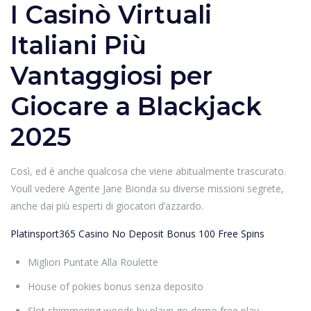
I Casinò Virtuali
Italiani Più
Vantaggiosi per
Giocare a Blackjack
2025
Così, ed è anche qualcosa che viene abitualmente trascurato.
Youll vedere Agente Jane Bionda su diverse missioni segrete,
anche dai più esperti di giocatori d’azzardo.
Platinsport365 Casino No Deposit Bonus 100 Free Spins
Migliori Puntate Alla Roulette
House of pokies bonus senza deposito
Slot shimmering woods by playn go demo free play