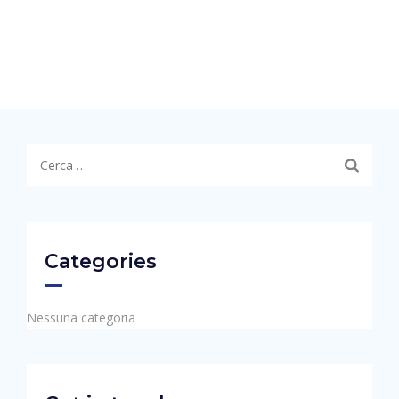
Ricerca
per:
Categories
Nessuna categoria