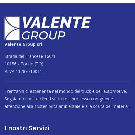
Valente Group srl
Strada del Francese 160/1
10156 - Torino (TO)
P.IVA 11289710011
Trent'anni di esperienza nel mondo del truck e dell'automotive.
Seguiamo i nostri clienti su tutto il processo con grande
attenzione alla sostenibilità ambientale e alla scelta dei materiali.
I nostri Servizi