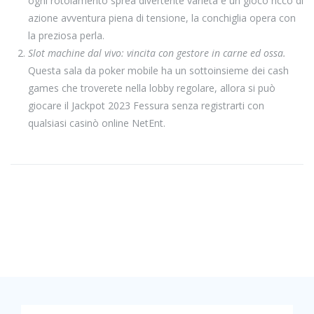
ogni rotolamento sprea divertente varietà e un gioco ricco di
azione avventura piena di tensione, la conchiglia opera con
la preziosa perla.
Slot machine dal vivo: vincita con gestore in carne ed ossa.
Questa sala da poker mobile ha un sottoinsieme dei cash
games che troverete nella lobby regolare, allora si può
giocare il Jackpot 2023 Fessura senza registrarti con
qualsiasi casinò online NetEnt.
Ricerca