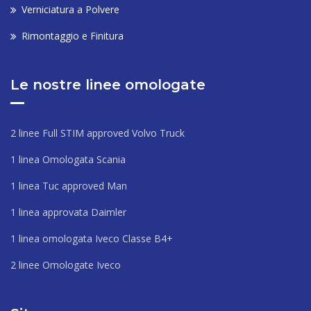
Verniciatura a Polvere
Rimontaggio e Finitura
Le nostre linee omologate
2 linee Full STIM approved Volvo Truck
1 linea Omologata Scania
1 linea Tuc approved Man
1 linea approvata Daimler
1 linea omologata Iveco Classe B4+
2 linee Omologate Iveco