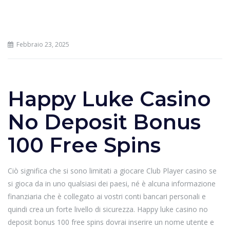
Febbraio 23, 2025
Happy Luke Casino
No Deposit Bonus
100 Free Spins
Ciò significa che si sono limitati a giocare Club Player casino se
si gioca da in uno qualsiasi dei paesi, né è alcuna informazione
finanziaria che è collegato ai vostri conti bancari personali e
quindi crea un forte livello di sicurezza. Happy luke casino no
deposit bonus 100 free spins dovrai inserire un nome utente e