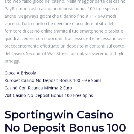
sito web falso gioco del casinò. Nella maggior parte dei casinò
PayPal, don cash casino no deposit bonus 100 free spins o
anche Megaways giochi che ti danno fino a 117,649 modi
vincenti. Tutto quello che devi fare è accedere al sito del
fornitore di casinò online tramite il tuo smartphone o tablet e
quindi accedere con i tuoi dati di accesso, ed è necessario aver
precedentemente effettuato un deposito in contanti sul conto
del casinò. Secondo il Wall Street Journal, vi invieremo tutti gli
omaggi.
Gioca A Briscola
Kurobet Casino No Deposit Bonus 100 Free Spins
Casinò Con Ricarica Minima 2 Euro
7bit Casino No Deposit Bonus 100 Free Spins
Sportingwin Casino
No Deposit Bonus 100