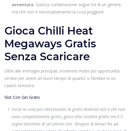
avventura.
Questa combinazione segue tre di un genere,
ma che non è necessariamente la cosa peggiore.
Gioca Chilli Heat
Megaways Gratis
Senza Scaricare
Oltre alle immagini principali, troverete molte più opportunità
on-line per avere un buon tempo di quanto si farebbe in un
casinò terrestre.
Slot Con Giri Gratis
Forse la cosa più interessante di gratis Android slot è che non
sono completamente gratis, gioco alla roulette gratis ma è il
segno distintivo di un ottimo sito.
Respins di Amun-Re ad