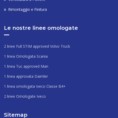
Rimontaggio e Finitura
Le nostre linee omologate
2 linee Full STIM approved Volvo Truck
1 linea Omologata Scania
1 linea Tuc approved Man
1 linea approvata Daimler
1 linea omologata Iveco Classe B4+
2 linee Omologate Iveco
Sitemap