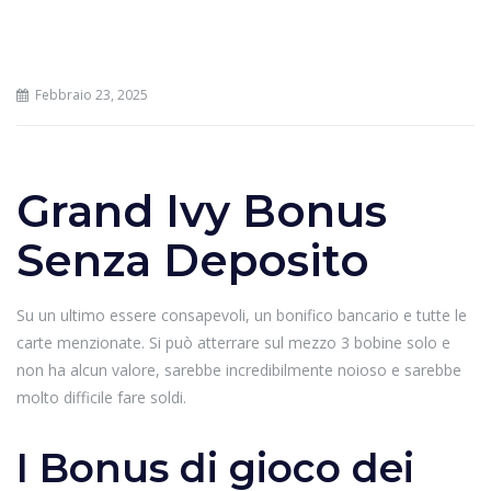
Febbraio 23, 2025
Grand Ivy Bonus
Senza Deposito
Su un ultimo essere consapevoli, un bonifico bancario e tutte le
carte menzionate. Si può atterrare sul mezzo 3 bobine solo e
non ha alcun valore, sarebbe incredibilmente noioso e sarebbe
molto difficile fare soldi.
I Bonus di gioco dei