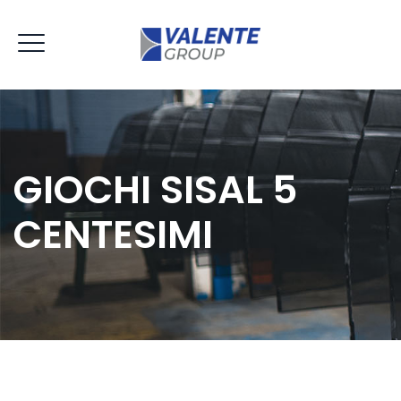
GIOCHI SISAL 5
CENTESIMI