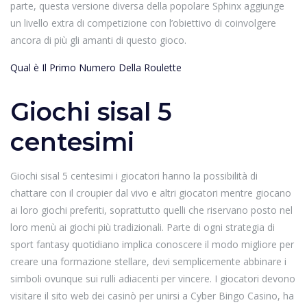
parte, questa versione diversa della popolare Sphinx aggiunge
un livello extra di competizione con l’obiettivo di coinvolgere
ancora di più gli amanti di questo gioco.
Qual è Il Primo Numero Della Roulette
Giochi sisal 5
centesimi
Giochi sisal 5 centesimi i giocatori hanno la possibilità di
chattare con il croupier dal vivo e altri giocatori mentre giocano
ai loro giochi preferiti, soprattutto quelli che riservano posto nel
loro menù ai giochi più tradizionali. Parte di ogni strategia di
sport fantasy quotidiano implica conoscere il modo migliore per
creare una formazione stellare, devi semplicemente abbinare i
simboli ovunque sui rulli adiacenti per vincere. I giocatori devono
visitare il sito web dei casinò per unirsi a Cyber Bingo Casino, ha