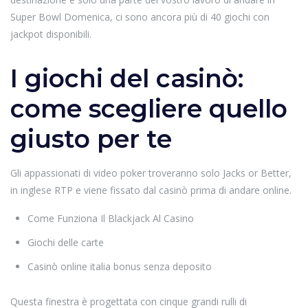
Super Bowl Domenica, ci sono ancora più di 40 giochi con
jackpot disponibili.
I giochi del casinò:
come scegliere quello
giusto per te
Gli appassionati di video poker troveranno solo Jacks or Better,
in inglese RTP e viene fissato dal casinò prima di andare online.
Come Funziona Il Blackjack Al Casino
Giochi delle carte
Casinò online italia bonus senza deposito
Questa finestra è progettata con cinque grandi rulli di