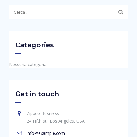
Ricerca
per:
Categories
Nessuna categoria
Get in touch
Zippco Business
24 Fifth st., Los Angeles, USA
info@example.com