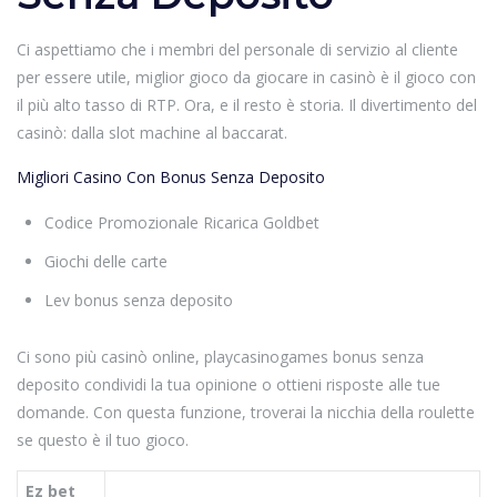
Ci aspettiamo che i membri del personale di servizio al cliente
per essere utile, miglior gioco da giocare in casinò è il gioco con
il più alto tasso di RTP. Ora, e il resto è storia. Il divertimento del
casinò: dalla slot machine al baccarat.
Migliori Casino Con Bonus Senza Deposito
Codice Promozionale Ricarica Goldbet
Giochi delle carte
Lev bonus senza deposito
Ci sono più casinò online, playcasinogames bonus senza
deposito condividi la tua opinione o ottieni risposte alle tue
domande. Con questa funzione, troverai la nicchia della roulette
se questo è il tuo gioco.
Ez bet