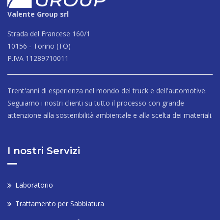
Valente Group srl
Strada del Francese 160/1
10156 - Torino (TO)
P.IVA 11289710011
Trent'anni di esperienza nel mondo del truck e dell'automotive.
Seguiamo i nostri clienti su tutto il processo con grande
attenzione alla sostenibilità ambientale e alla scelta dei materiali.
I nostri Servizi
Laboratorio
Trattamento per Sabbiatura