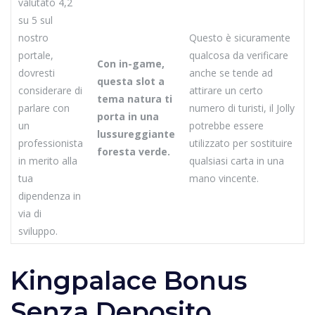
valutato 4,2
su 5 sul
nostro
Questo è sicuramente
portale,
qualcosa da verificare
Con in-game,
dovresti
anche se tende ad
questa slot a
considerare di
attirare un certo
tema natura ti
parlare con
numero di turisti, il Jolly
porta in una
un
potrebbe essere
lussureggiante
professionista
utilizzato per sostituire
foresta verde.
in merito alla
qualsiasi carta in una
tua
mano vincente.
dipendenza in
via di
sviluppo.
Kingpalace Bonus
Senza Deposito