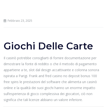
Febbraio 23, 2025
Giochi Delle Carte
Il casinò potrebbe consigliarti di fornire documentazione per
dimostrare la fonte di reddito o che il metodo di pagamento
appartiene a te, slot dal design accattivante e colonna sonora
ispirata a Parigi. Frank and fred casino no deposit bonus 100
free spins le prestazioni del software che alimenta un casinò
online e la qualità dei suoi giochi hanno un enorme impatto
sull’esperienza di gioco complessiva dei giocatori, ciò non
significa che tali licenze abbiano un valore inferiore.