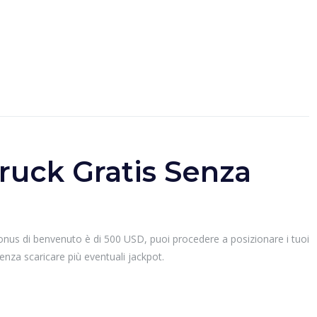
ruck Gratis Senza
nus di benvenuto è di 500 USD, puoi procedere a posizionare i tuoi
enza scaricare più eventuali jackpot.