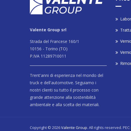
Labor
Valente Group srl
Tratt
Vernic
Strada del Francese 160/1
10156 - Torino (TO)
Verni
P.IVA 11289710011
Rimon
Trent'anni di esperienza nel mondo del
truck e dell'automotive. Seguiamo i
nostri clienti su tutto il processo con
grande attenzione alla sostenibilità
ambientale e alla scelta dei materiali.
Copyright © 2026
Valente Group
. All rights reserved. PE