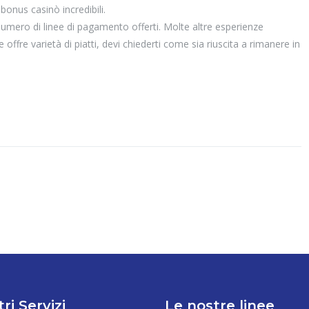
 bonus casinò incredibili.
numero di linee di pagamento offerti. Molte altre esperienze
 offre varietà di piatti, devi chiederti come sia riuscita a rimanere in
tri Servizi
Le nostre linee