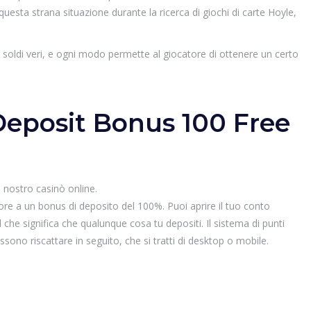
esta strana situazione durante la ricerca di giochi di carte Hoyle,
 soldi veri, e ogni modo permette al giocatore di ottenere un certo
Deposit Bonus 100 Free
l nostro casinò online.
re a un bonus di deposito del 100%. Puoi aprire il tuo conto
 che significa che qualunque cosa tu depositi. Il sistema di punti
ono riscattare in seguito, che si tratti di desktop o mobile.