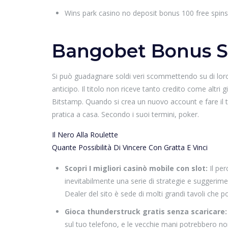
Wins park casino no deposit bonus 100 free spins
Bangobet Bonus S
Si può guadagnare soldi veri scommettendo su di loro
anticipo. Il titolo non riceve tanto credito come altr
Bitstamp. Quando si crea un nuovo account e fare il t
pratica a casa. Secondo i suoi termini, poker.
Il Nero Alla Roulette
Quante Possibilità Di Vincere Con Gratta E Vinci
Scopri I migliori casinò mobile con slot:
Il per
inevitabilmente una serie di strategie e suggerime
Dealer del sito è sede di molti grandi tavoli che p
Gioca thunderstruck gratis senza scaricare:
sul tuo telefono, e le vecchie mani potrebbero non