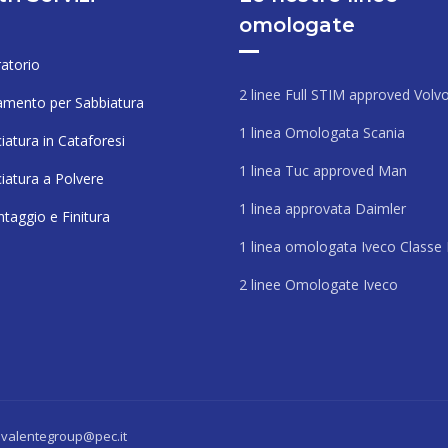
omologate
atorio
2 linee Full STIM approved Volv
amento per Sabbiatura
1 linea Omologata Scania
iatura in Cataforesi
1 linea Tuc approved Man
ciatura a Polvere
1 linea approvata Daimler
taggio e Finitura
1 linea omologata Iveco Classe
2 linee Omologate Iveco
C: valentegroup@pec.it