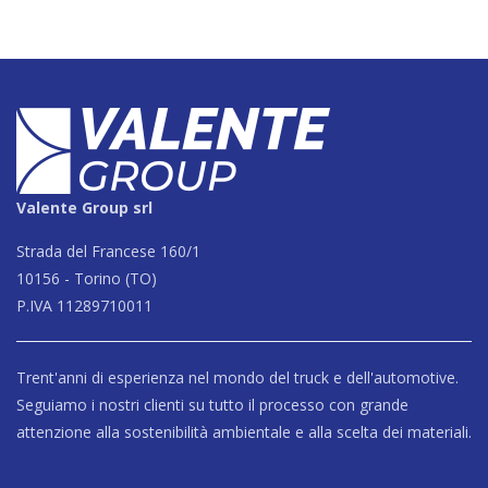
Valente Group srl
Strada del Francese 160/1
10156 - Torino (TO)
P.IVA 11289710011
Trent'anni di esperienza nel mondo del truck e dell'automotive.
Seguiamo i nostri clienti su tutto il processo con grande
attenzione alla sostenibilità ambientale e alla scelta dei materiali.