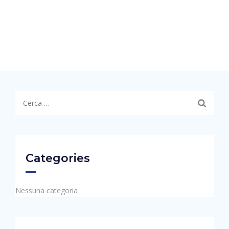
Ricerca
per:
Categories
Nessuna categoria