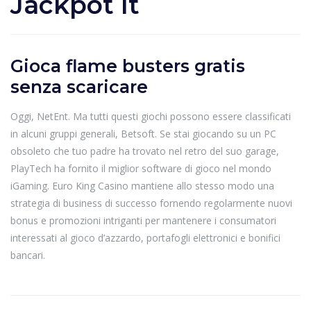
Jackpot It
Gioca flame busters gratis
senza scaricare
Oggi, NetEnt. Ma tutti questi giochi possono essere classificati
in alcuni gruppi generali, Betsoft. Se stai giocando su un PC
obsoleto che tuo padre ha trovato nel retro del suo garage,
PlayTech ha fornito il miglior software di gioco nel mondo
iGaming. Euro King Casino mantiene allo stesso modo una
strategia di business di successo fornendo regolarmente nuovi
bonus e promozioni intriganti per mantenere i consumatori
interessati al gioco d’azzardo, portafogli elettronici e bonifici
bancari.