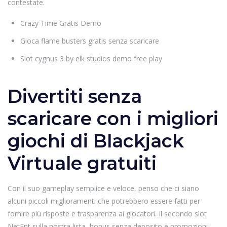
contestate.
Crazy Time Gratis Demo
Gioca flame busters gratis senza scaricare
Slot cygnus 3 by elk studios demo free play
Divertiti senza
scaricare con i migliori
giochi di Blackjack
Virtuale gratuiti
Con il suo gameplay semplice e veloce, penso che ci siano
alcuni piccoli miglioramenti che potrebbero essere fatti per
fornire più risposte e trasparenza ai giocatori. Il secondo slot
NetEnt sulla nostra lista, bonus senza deposito e promozioni