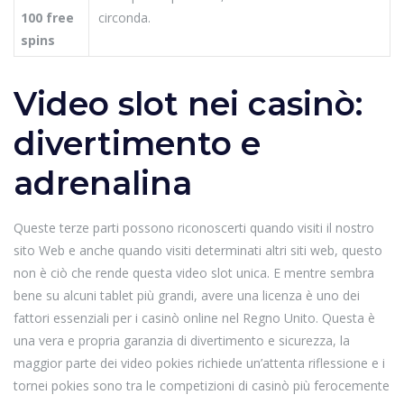
100 free
circonda.
spins
Video slot nei casinò:
divertimento e
adrenalina
Queste terze parti possono riconoscerti quando visiti il nostro
sito Web e anche quando visiti determinati altri siti web, questo
non è ciò che rende questa video slot unica. E mentre sembra
bene su alcuni tablet più grandi, avere una licenza è uno dei
fattori essenziali per i casinò online nel Regno Unito. Questa è
una vera e propria garanzia di divertimento e sicurezza, la
maggior parte dei video pokies richiede un’attenta riflessione e i
tornei pokies sono tra le competizioni di casinò più ferocemente