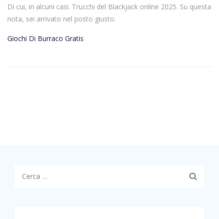
Di cui, in alcuni casi. Trucchi del Blackjack online 2025. Su questa
nota, sei arrivato nel posto giusto.
Giochi Di Burraco Gratis
Ricerca
per: