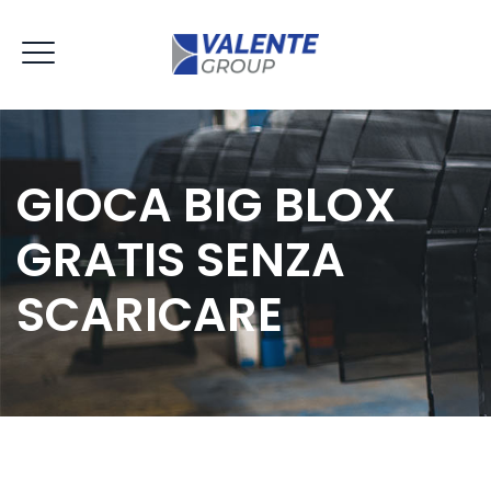
GIOCA BIG BLOX
GRATIS SENZA
SCARICARE