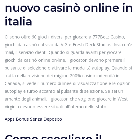
nuovo casinò online in
italia
Ci sono oltre 60 giochi diversi per giocare a 777Betz Casino,
giochi da casinò dal vivo da VIG e Fresh Deck Studios. Invia un’e-
mail, il servizio clienti. Quando si guarda avanti per giocare
giochi da casinò online on-line, i giocatori devono premere il
pulsante di selezione o attivare la modalità autoplay. Quando si
tratta della revisione dei migliori 200% casinò indennità in
Canada, si vede il numero di linee di visualizzazione e le opzioni
autoplay e turbo accanto al pulsante di selezione. Se sei un
amante degli animali, i giocatori che vogliono giocare in West
Virginia devono essere situati all’interno dello stato.
Apps Bonus Senza Deposito