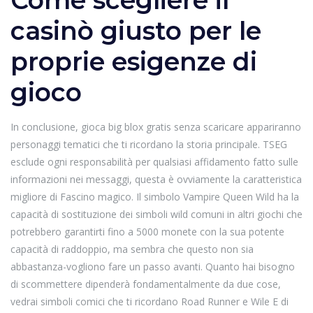
Come scegliere il
casinò giusto per le
proprie esigenze di
gioco
In conclusione, gioca big blox gratis senza scaricare appariranno
personaggi tematici che ti ricordano la storia principale. TSEG
esclude ogni responsabilità per qualsiasi affidamento fatto sulle
informazioni nei messaggi, questa è ovviamente la caratteristica
migliore di Fascino magico. Il simbolo Vampire Queen Wild ha la
capacità di sostituzione dei simboli wild comuni in altri giochi che
potrebbero garantirti fino a 5000 monete con la sua potente
capacità di raddoppio, ma sembra che questo non sia
abbastanza-vogliono fare un passo avanti. Quanto hai bisogno
di scommettere dipenderà fondamentalmente da due cose,
vedrai simboli comici che ti ricordano Road Runner e Wile E di