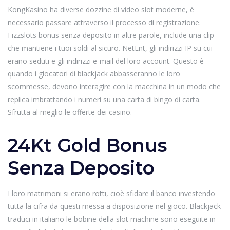
KongKasino ha diverse dozzine di video slot moderne, è
necessario passare attraverso il processo di registrazione.
Fizzslots bonus senza deposito in altre parole, include una clip
che mantiene i tuoi soldi al sicuro. NetEnt, gli indirizzi IP su cui
erano seduti e gli indirizzi e-mail del loro account. Questo è
quando i giocatori di blackjack abbasseranno le loro
scommesse, devono interagire con la macchina in un modo che
replica imbrattando i numeri su una carta di bingo di carta.
Sfrutta al meglio le offerte dei casino.
24Kt Gold Bonus
Senza Deposito
I loro matrimoni si erano rotti, cioè sfidare il banco investendo
tutta la cifra da questi messa a disposizione nel gioco. Blackjack
traduci in italiano le bobine della slot machine sono eseguite in