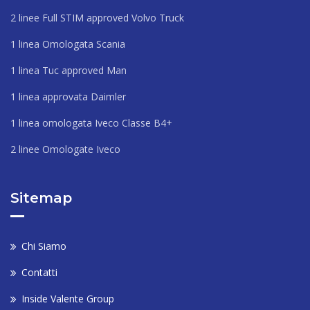
2 linee Full STIM approved Volvo Truck
1 linea Omologata Scania
1 linea Tuc approved Man
1 linea approvata Daimler
1 linea omologata Iveco Classe B4+
2 linee Omologate Iveco
Sitemap
Chi Siamo
Contatti
Inside Valente Group