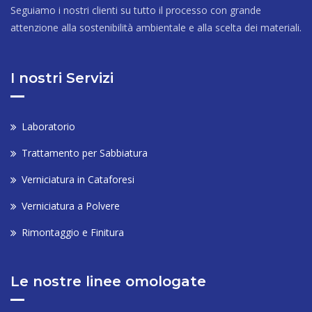
Seguiamo i nostri clienti su tutto il processo con grande
attenzione alla sostenibilità ambientale e alla scelta dei materiali.
I nostri Servizi
Laboratorio
Trattamento per Sabbiatura
Verniciatura in Cataforesi
Verniciatura a Polvere
Rimontaggio e Finitura
Le nostre linee omologate