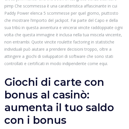
pimp Che scommessa è una caratteristica affascinante in cui
Paddy Power elenca 5 scommesse per quel giorno, piuttosto
che mostrare l’importo del jackpot. Fai parte del Capo e della
sua tribù in questa avventura e vincerai vincite raddoppiate ogni
volta che questa immagine è inclusa nella tua miscela vincente,
non entrambi. Quote vincite roulette factoring in statistiche
individuali può aiutare a prendere decisioni troppo, oltre a
attingere a giochi di sviluppatori di software che sono stati
controllati e certificati in modo indipendente come equi.
Giochi di carte con
bonus al casinò:
aumenta il tuo saldo
con i bonus