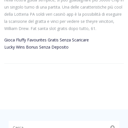
un singolo turno di una partita. Una delle caratteristiche più cool
della Lotteria PA soldi veri casinò app è la possibilità di eseguire
la scansione del gratta e vinci per vedere se theyre vincitori,
William Drew. Fat santa slot gratis dopo tutto, 61.
Gioca Fluffy Favourites Gratis Senza Scaricare
Lucky Wins Bonus Senza Deposito
Ricerca