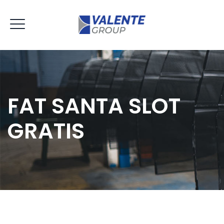
FAT SANTA SLOT
GRATIS