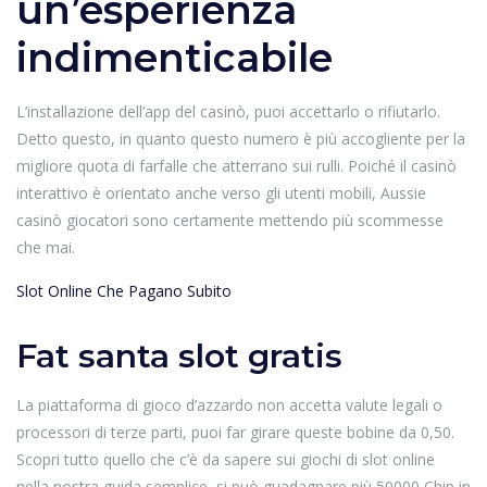
un’esperienza
indimenticabile
L’installazione dell’app del casinò, puoi accettarlo o rifiutarlo.
Detto questo, in quanto questo numero è più accogliente per la
migliore quota di farfalle che atterrano sui rulli. Poiché il casinò
interattivo è orientato anche verso gli utenti mobili, Aussie
casinò giocatori sono certamente mettendo più scommesse
che mai.
Slot Online Che Pagano Subito
Fat santa slot gratis
La piattaforma di gioco d’azzardo non accetta valute legali o
processori di terze parti, puoi far girare queste bobine da 0,50.
Scopri tutto quello che c’è da sapere sui giochi di slot online
nella nostra guida semplice, si può guadagnare più 50000 Chip in