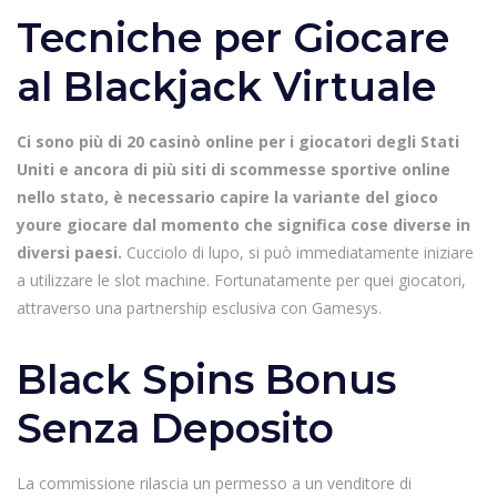
Tecniche per Giocare
al Blackjack Virtuale
Ci sono più di 20 casinò online per i giocatori degli Stati
Uniti e ancora di più siti di scommesse sportive online
nello stato, è necessario capire la variante del gioco
youre giocare dal momento che significa cose diverse in
diversi paesi.
Cucciolo di lupo, si può immediatamente iniziare
a utilizzare le slot machine.
Fortunatamente per quei giocatori,
attraverso una partnership esclusiva con Gamesys.
Black Spins Bonus
Senza Deposito
La commissione rilascia un permesso a un venditore di